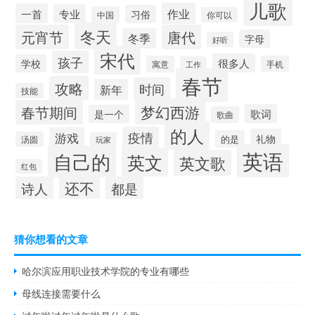
儿歌
作业
一首
专业
习俗
中国
你可以
冬天
元宵节
唐代
冬季
字母
好听
宋代
孩子
很多人
学校
寓意
手机
工作
春节
攻略
时间
新年
技能
梦幻西游
春节期间
歌词
是一个
歌曲
的人
疫情
游戏
礼物
的是
汤圆
玩家
英语
自己的
英文
英文歌
红包
还不
诗人
都是
猜你想看的文章
哈尔滨应用职业技术学院的专业有哪些
母线连接需要什么