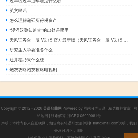
过年啦过年过年啦是什么歌
英文民谣
怎么理解递延所得税资产
“浸淫汉魏知追古”的出处是哪里
天风证券合一版 V6.15 官方最新版（天风证券合一版 V6.15 官方最新版功能简介）
研究生入学要准备什么
辻井穗乃果什么梗
炮灰攻略炮灰攻略电视剧
Copyright © 2012 - 2026
英语歌曲网
Powered by
网站分类目录
|
精选推荐文章
|
网
站地图
|
疑难解答
浙ICP备06009081号
声明：本站内容来自互联网，如信息有错误可发邮件到f_fb#foxmail.com说明，我们
会及时纠正，谢谢
本站仅为个人兴趣爱好，不接盈利性广告及商业合作