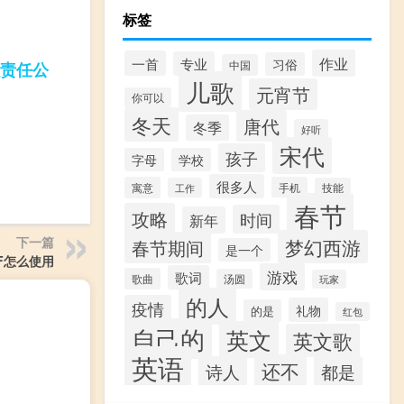
标签
作业
一首
专业
习俗
中国
责任公
儿歌
元宵节
你可以
冬天
唐代
冬季
好听
宋代
孩子
字母
学校
很多人
寓意
手机
工作
技能
春节
攻略
时间
新年
梦幻西游
下一篇
春节期间
是一个
0F怎么使用
游戏
歌词
歌曲
汤圆
玩家
的人
疫情
礼物
的是
红包
自己的
英文
英文歌
英语
还不
诗人
都是