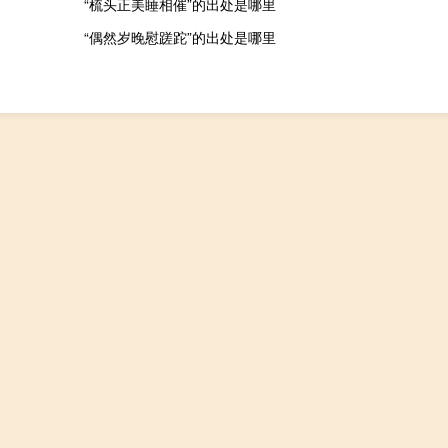
“梳头正美睡相催”的出处是哪里
“偶然岁晚慰蹉跎”的出处是哪里