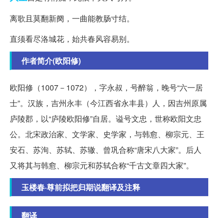
离歌且莫翻新阕，一曲能教肠寸结。
直须看尽洛城花，始共春风容易别。
作者简介(欧阳修)
欧阳修（1007－1072），字永叔，号醉翁，晚号“六一居
士”。汉族，吉州永丰（今江西省永丰县）人，因吉州原属
庐陵郡，以“庐陵欧阳修”自居。谥号文忠，世称欧阳文忠
公。北宋政治家、文学家、史学家，与韩愈、柳宗元、王
安石、苏洵、苏轼、苏辙、曾巩合称“唐宋八大家”。后人
又将其与韩愈、柳宗元和苏轼合称“千古文章四大家”。
玉楼春·尊前拟把归期说翻译及注释
翻译