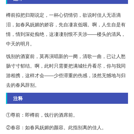
樽前拟把归期说定，一杯心切情切，欲说时佳人无语滴
泪，如春风妩媚的娇容，先自凄哀低咽。啊，人生自是有
情，情到深处痴绝，这凄凄别恨不关涉——楼头的清风，
中天的明月。
饯别的酒宴前，莫再演唱新的一阕，清歌一曲，已让人愁
肠寸寸郁结。啊，此时只需要把满城牡丹看尽，你与我同
游相携，这样才会——少些滞重的伤感，淡然无憾地与归
去的春风辞别。
注释
①尊前：即樽前，饯行的酒席前。
②春容：如春风妩媚的颜容。此指别离的佳人。