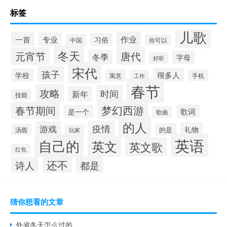
标签
儿歌
作业
一首
专业
习俗
中国
你可以
冬天
元宵节
唐代
冬季
字母
好听
宋代
孩子
很多人
学校
寓意
手机
工作
春节
攻略
时间
新年
技能
梦幻西游
春节期间
歌词
是一个
歌曲
的人
疫情
游戏
礼物
的是
汤圆
玩家
英语
自己的
英文
英文歌
红包
还不
诗人
都是
猜你想看的文章
外省冬天怎么过的