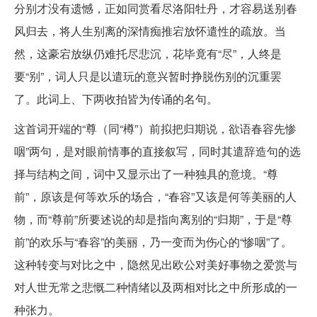
分别才没有遗憾，正如同赏看尽洛阳牡丹，才容易送别春
风归去，将人生别离的深情痴推宕放怀遣性的疏放。当
然，这豪宕放纵仍难托尽悲沉，花毕竟有“尽”，人终是
要“别”，词人只是以遣玩的意兴暂时挣脱伤别的沉重罢
了。此词上、下两收拍皆为传诵的名句。
这首词开端的“尊（同“樽”）前拟把归期说，欲语春容先惨
咽”两句，是对眼前情事的直接叙写，同时其遣辞造句的选
择与结构之间，词中又显示出了一种独具的意境。“尊
前”，原该是何等欢乐的场合，“春容”又该是何等美丽的人
物，而“尊前”所要述说的却是指向离别的“归期”，于是“尊
前”的欢乐与“春容”的美丽，乃一变而为伤心的“惨咽”了。
这种转变与对比之中，隐然见出欧公对美好事物之爱赏与
对人世无常之悲慨二种情绪以及两相对比之中所形成的一
种张力。