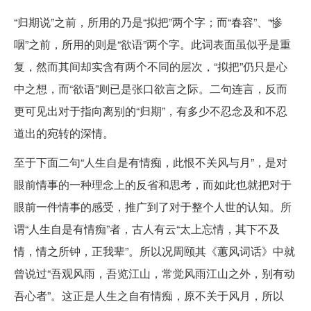
“归期说”之前，所用的乃是“拟把”两个字；而“春容”、“惨
咽”之前，所用的则是“欲语”两个字。此词表面虽似乎是重
复，然而其间却实含有两个不同的层次，“拟把”仍只是心
中之想，而“欲语”则已是张口欲言之际。二句连言，反而
更可见出对于指向离别的“归期”，有多少不忍念及和不忍
道出的宛转的深情。
至于下面二句“人生自是有情痴，此恨不关风与月”，是对
眼前情事的一种理念上的反省和思考，而如此也就把对于
眼前一件情事的感受，推广到了对于整个人世的认知。所
谓“人生自是有情痴”者，古人有云“太上忘情，其下不及
情，情之所钟，正我辈”。所以况周颐其《蕙风词话》中就
曾说过“吾观风雨，吾览江山，常觉风雨江山之外，别有动
吾心者”。这正是人生之自有情痴，原不关于风月，所以