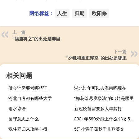
网络标签：
人生
归期
欧阳修
上一篇
“福履将之”的出处是哪里
下一篇
“夕帆和雁正浮空”的出处是哪里
相关问题
做会计需要考哪些证
湖北过年可以去海南吗现在
河北自考都有哪些大学
“梅花落尽庾楼清”的出处是哪里
雨水谚语
新冠疫苗需要多大年龄打
留守意思是什么
2021年590分能上什么军校 590分理科能上什么大学
魂斗罗归来攻略心得
5只小猴子荡秋千儿歌英文