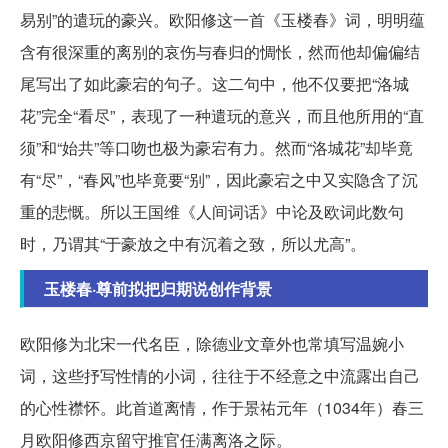
易别”的遣玩的豪兴。欧阳修这一首《玉楼春》词，明明蕴
含有很深重的离别的哀伤与春归的惆怅，然而他却偏偏结
尾写出了如此豪宕的句子。这二句中，他不仅要把“洛城
花”完全“看尽”，表现了一种遣玩的意兴，而且他所用的“直
须”和“始共”等口吻也极为豪宕有力。然而“洛城花”却毕竟
有“尽”，“春风”也毕竟要“别”，因此豪宕之中又实隐含了沉
重的悲慨。所以王国维《人间词话》中论及欧词此数句
时，乃谓其“于豪放之中有沉着之致，所以尤高”。
玉楼春·尊前拟把归期说创作背景
欧阳修为北宋一代名臣，除德业文章外也常填写温婉小
词，这些抒写性情的小词，往往于不经意之中流露出自己
的心性襟怀。此首道离情，作于景祐元年（1034年）春三
月欧阳修西京留守推官任满离洛之际。