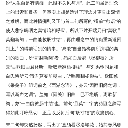
说“人生自是有情痴，此恨不关风与月”。此二句虽是理念
上的思索和反省，但事实上却是透过了理念才更见出深情
之难解。而此种情痴则又正与首二句所写的“樽前”“欲语”的
使人悲惨呜咽之离情暗相呼应。所以下片开端乃曰“离歌且
莫翻新阕，一曲能教肠寸结”，再由理念中的情痴重新返回
到上片的樽前话别的情事。“离歌”自当指樽前所演唱的离
别的歌曲，所谓“翻新阕”者，殆如白居易《杨柳枝》所
云“古歌旧曲君休听，听取新翻杨柳枝”，与刘禹锡同题和
白氏诗所云“请君莫奏前朝曲，听唱新翻杨柳枝”。欧阳修
《采桑子》组词前之《西湖念语》，亦云“因翻旧阕之词，
写以新声之调”。盖如《阳关》旧曲，已不堪听，离歌新
阕，亦“一曲能教肠寸结”也。前句“且莫”二字的劝阻之辞写
得如此叮咛恳切，正足以反衬后句“肠寸结”的哀痛伤心。
末二句却突然扬起，写出了“直须看尽洛城花，始共春风容