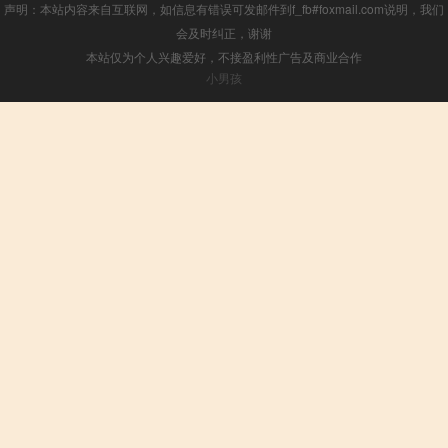
声明：本站内容来自互联网，如信息有错误可发邮件到f_fb#foxmail.com说明，我们
会及时纠正，谢谢
本站仅为个人兴趣爱好，不接盈利性广告及商业合作
小男孩