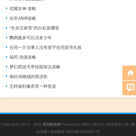
优雅女神 攻略
自学JAVA攻略
“长在汉家营”的出处是哪里
鹦鹉最多可以活多少年
合同一方当事人没有签字合同是否生效
福冈 动漫攻略
梦幻西游天帝技能加点攻略
疯狂动物城的英语歌
怎样做到像库里一样投篮
Copyright © 2012 - 2026
英语歌曲网
Powered by
网站分类目录
|
精选推荐文章
|
网
站地图
|
疑难解答
浙ICP备06009081号