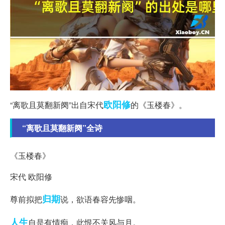
欧阳修
“离歌且莫翻新阕”出自宋代
的《玉楼春》。
“离歌且莫翻新阕”全诗
《玉楼春》
宋代 欧阳修
归期
尊前拟把
说，欲语春容先惨咽。
人生
自是有情痴，此恨不关风与月。