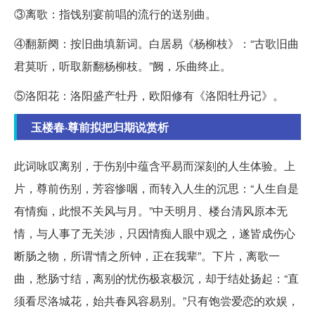
③离歌：指饯别宴前唱的流行的送别曲。
④翻新阕：按旧曲填新词。白居易《杨柳枝》：“古歌旧曲
君莫听，听取新翻杨柳枝。”阙，乐曲终止。
⑤洛阳花：洛阳盛产牡丹，欧阳修有《洛阳牡丹记》。
玉楼春·尊前拟把归期说赏析
此词咏叹离别，于伤别中蕴含平易而深刻的人生体验。上
片，尊前伤别，芳容惨咽，而转入人生的沉思：“人生自是
有情痴，此恨不关风与月。”中天明月、楼台清风原本无
情，与人事了无关涉，只因情痴人眼中观之，遂皆成伤心
断肠之物，所谓“情之所钟，正在我辈”。下片，离歌一
曲，愁肠寸结，离别的忧伤极哀极沉，却于结处扬起：“直
须看尽洛城花，始共春风容易别。”只有饱尝爱恋的欢娱，