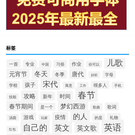
标签
儿歌
作业
一首
专业
习俗
中国
你可以
冬天
元宵节
唐代
冬季
字母
好听
宋代
孩子
很多人
学校
寓意
手机
工作
春节
攻略
时间
新年
技能
梦幻西游
春节期间
歌词
是一个
歌曲
的人
疫情
游戏
礼物
的是
汤圆
玩家
英语
自己的
英文
英文歌
红包