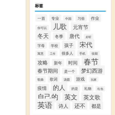
标签
作业
一首
专业
习俗
中国
儿歌
元宵节
你可以
冬天
唐代
冬季
好听
宋代
孩子
字母
学校
很多人
寓意
手机
工作
技能
春节
攻略
时间
新年
梦幻西游
春节期间
是一个
游戏
歌词
歌曲
汤圆
玩家
的人
疫情
礼物
的是
红包
自己的
英文
英文歌
英语
还不
诗人
都是