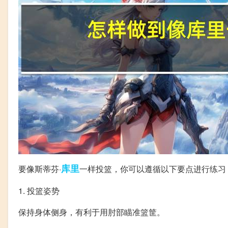
库里
要像斯蒂芬·
一样投篮，你可以遵循以下要点进行练习
1. 投篮姿势
保持身体侧身，有利于用肘部瞄准篮筐。