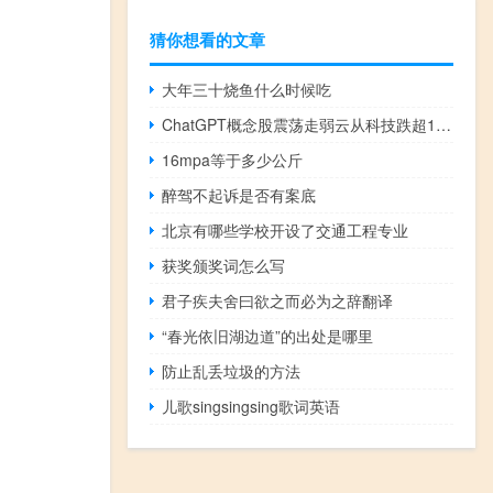
猜你想看的文章
大年三十烧鱼什么时候吃
ChatGPT概念股震荡走弱云从科技跌超10%
16mpa等于多少公斤
醉驾不起诉是否有案底
北京有哪些学校开设了交通工程专业
获奖颁奖词怎么写
君子疾夫舍曰欲之而必为之辞翻译
“春光依旧湖边道”的出处是哪里
防止乱丢垃圾的方法
儿歌singsingsing歌词英语