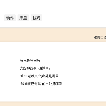
：
动作
库里
技巧
雅思口
海龟是乌龟吗
光腿神器冬天暖和吗
“山中老希夷”的出处是哪里
“试问夜已何其”的出处是哪里