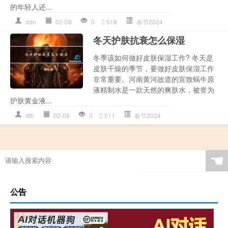
的年轻人还...
ddn
02-08
0
518
春节2024
冬天护肤抗衰怎么保湿
冬季该如何做好皮肤保湿工作? 冬天是
皮肤干燥的季节，要做好皮肤保湿工作
非常重要。河南黄河故道的宣致蜗牛原
液精制水是一款天然的爽肤水，被誉为
护肤黄金液...
dth
02-08
0
511
春节2024
☚
公告