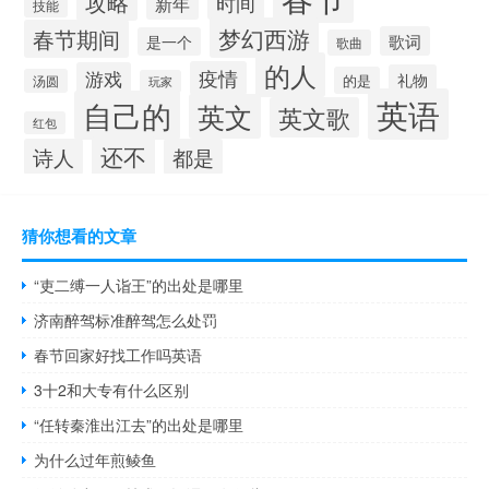
攻略
时间
新年
技能
梦幻西游
春节期间
歌词
是一个
歌曲
的人
疫情
游戏
礼物
的是
汤圆
玩家
英语
自己的
英文
英文歌
红包
还不
诗人
都是
猜你想看的文章
“吏二缚一人诣王”的出处是哪里
济南醉驾标准醉驾怎么处罚
春节回家好找工作吗英语
3十2和大专有什么区别
“任转秦淮出江去”的出处是哪里
为什么过年煎鲮鱼