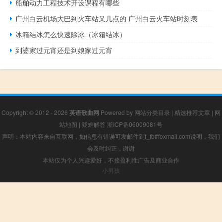
船舶动力工程技术开设课程有哪些
广州白云机场大巴到火车站又几点的 广州白云火车站时刻表
冰箱结冰怎么快速除冰（冰箱结冰）
到婆家过元宵还是到娘家过元宵
Copyright © 2012 - 2026
英语歌曲网
Powered by
网站分类目录
|
精选推荐文章
|
网
站地图
|
疑难解答
浙ICP备06009081号
声明：本站内容来自互联网，如信息有错误可发邮件到f_fb#foxmail.com说明，我们
会及时纠正，谢谢
本站仅为个人兴趣爱好，不接盈利性广告及商业合作
小男孩