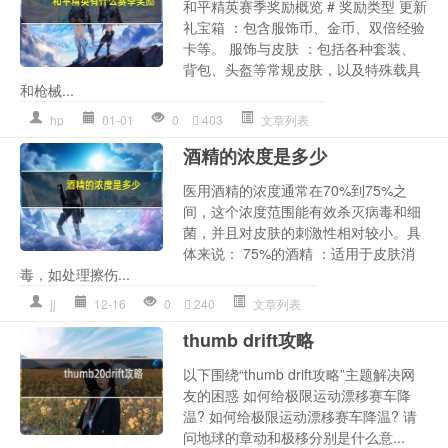
和平精英赛季奖励概览 # 奖励类型 更新
礼宝箱 ：包含服饰币、金币、双倍经验
卡等。 服饰与皮肤 ：包括各种套装、
背包、头盔等常规皮肤，以及特殊载具
和枪械...
hp
01-01
0
403
文章列表
酒精的浓度是多少
医用酒精的浓度通常在70%到75%之
间，这个浓度范围能有效杀灭病毒和细
菌，并且对皮肤的刺激性相对较小。具
体来说： 75%的酒精 ：适用于皮肤消
毒，如处理擦伤...
jj
12-16
0
240
文章列表
thumb drift攻略
以下围绕“thumb drift攻略”主题解决网
友的困惑 如何给极限运动漂移赛车降
温? 如何给极限运动漂移赛车降温? 请
问地球的章动和极移分别是什么意...