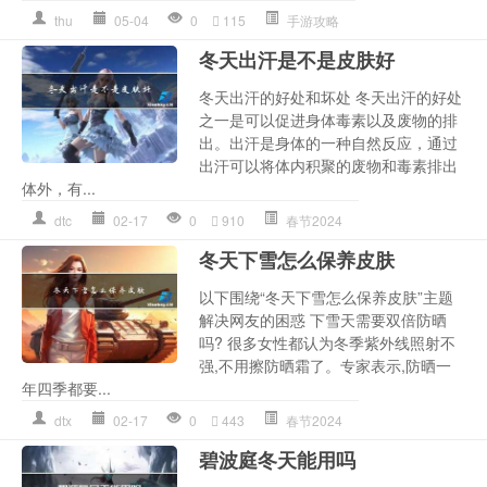
thu
05-04
0
115
手游攻略
冬天出汗是不是皮肤好
冬天出汗的好处和坏处 冬天出汗的好处
之一是可以促进身体毒素以及废物的排
出。出汗是身体的一种自然反应，通过
出汗可以将体内积聚的废物和毒素排出
体外，有...
dtc
02-17
0
910
春节2024
冬天下雪怎么保养皮肤
以下围绕“冬天下雪怎么保养皮肤”主题
解决网友的困惑 下雪天需要双倍防晒
吗? 很多女性都认为冬季紫外线照射不
强,不用擦防晒霜了。专家表示,防晒一
年四季都要...
dtx
02-17
0
443
春节2024
碧波庭冬天能用吗