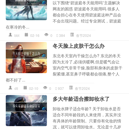
以下围绕“碧波庭冬天能用吗”主题解决
网友的困惑 碧波庭冬天能用吗 很多人
都会担心在冬天使用碧波庭这种产品会
不会出现问题。经过专业测试，碧波庭
在寒冷的冬...
bbt
02-16
0
384
春节2024
冬天脸上皮肤干怎么办
东北冬天室内干燥怎么办? 东北的冬天
因为太冷了,必须供暖啊,但是暖气会让
室内空气非常干燥,脸部和身体的皮肤干
裂紧绷,甚至鼻子呼吸都会很痛,整个人
都不好了...
dtl
02-10
0
937
春节2024
多大年龄适合擦卸妆水了
卸妆水牌子适合年龄? 关于卸妆水是否
适合不同年龄段的人来使用，其实并没
有具体的年龄限制。只要你有化妆的情
况，就可以使用卸妆水。无论是十几岁