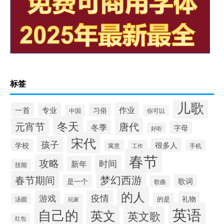
标签
儿歌
作业
一首
专业
习俗
中国
你可以
冬天
元宵节
唐代
冬季
字母
好听
宋代
孩子
很多人
学校
寓意
手机
工作
春节
攻略
时间
新年
技能
梦幻西游
春节期间
歌词
是一个
歌曲
的人
疫情
游戏
礼物
的是
汤圆
玩家
英语
自己的
英文
英文歌
红包