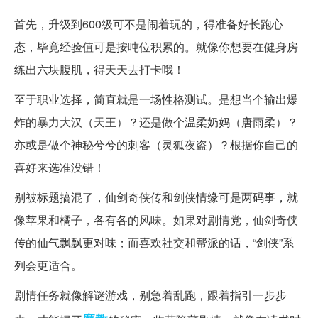
首先，升级到600级可不是闹着玩的，得准备好长跑心
态，毕竟经验值可是按吨位积累的。就像你想要在健身房
练出六块腹肌，得天天去打卡哦！
至于职业选择，简直就是一场性格测试。是想当个输出爆
炸的暴力大汉（天王）？还是做个温柔奶妈（唐雨柔）？
亦或是做个神秘兮兮的刺客（灵狐夜盗）？根据你自己的
喜好来选准没错！
别被标题搞混了，仙剑奇侠传和剑侠情缘可是两码事，就
像苹果和橘子，各有各的风味。如果对剧情党，仙剑奇侠
传的仙气飘飘更对味；而喜欢社交和帮派的话，“剑侠”系
列会更适合。
剧情任务就像解谜游戏，别急着乱跑，跟着指引一步步