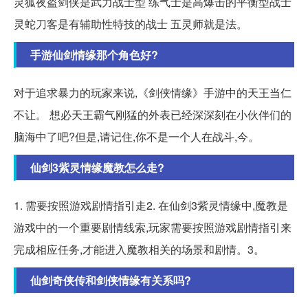
灵狐夜盗剑侠是武力战士型 练气士是高爆击的平衡型战士
灵蛇刀客是有辅助性特技的战士 五灵师就是法。
手游仙剑情缘那个角色好?
对于追求暴力的玩家来说,《剑侠情缘》手游中的天王当仁
不让。 想必天王霸气刚猛的外表已经深深刻在小伙伴们的
脑海中了吧?但是,请记住,你不是一个人在战斗,今。
仙剑3紫灵情缘魔教怎么走?
1. 需要按照游戏剧情指引走2. 在仙剑3紫灵情缘中,魔教是
游戏中的一个重要剧情线索,玩家需要按照游戏剧情指引来
完成相应任务,才能进入魔教相关的场景和剧情。3。
仙剑奇侠传和剑侠情缘有关系吗?