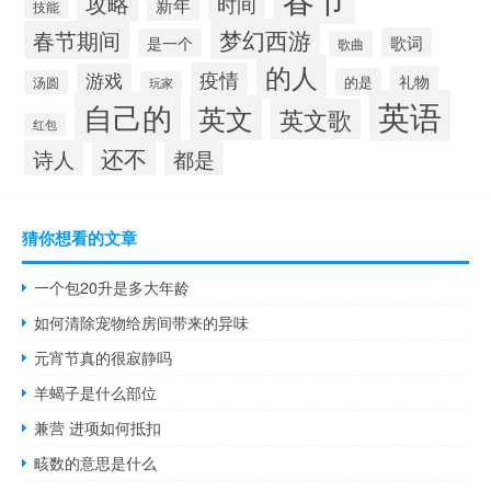
攻略
时间
新年
技能
梦幻西游
春节期间
歌词
是一个
歌曲
的人
疫情
游戏
礼物
的是
汤圆
玩家
英语
自己的
英文
英文歌
红包
还不
诗人
都是
猜你想看的文章
一个包20升是多大年龄
如何清除宠物给房间带来的异味
元宵节真的很寂静吗
羊蝎子是什么部位
兼营 进项如何抵扣
畡数的意思是什么