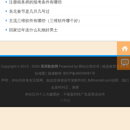
注册税务师的报考条件有哪些
东北春节是几月几号过
主流三维软件有哪些（三维软件哪个好）
回家过年送什么礼物好男士
Copyright © 2012 - 2026
英语歌曲网
Powered by
网站分类目录
|
精选推荐文章
|
网
站地图
|
疑难解答
浙ICP备06009081号
声明：本站内容来自互联网，如信息有错误可发邮件到f_fb#foxmail.com说明，我们
会及时纠正，谢谢
本站仅为个人兴趣爱好，不接盈利性广告及商业合作
小男孩