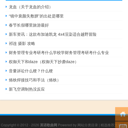
龙血（关于龙血的介绍）
“镜中衰颜失敷腴”的出处是哪里
春节长假哪里旅游最好
新车资讯：这款布加迪凯龙 4x4渲染适合越野冒险
祁连 摄影 攻略
财务管理专业考研考什么学校学财务管理考研考什么专业
权御天下和daze（权御天下抄袭daze）
音量诉讼什么梗？什么梗
烙铁焊接技巧和手法（烙铁）
新飞空调制热没反应
Copyright © 2012 - 2026
英语歌曲网
Powered by
网站分类目录
|
精选推荐文章
|
网