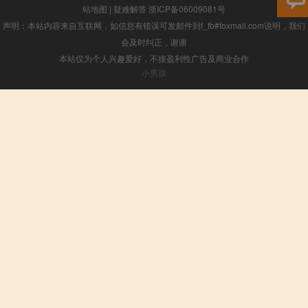
站地图
|
疑难解答
浙ICP备06009081号
声明：本站内容来自互联网，如信息有错误可发邮件到f_fb#foxmail.com说明，我们
会及时纠正，谢谢
本站仅为个人兴趣爱好，不接盈利性广告及商业合作
小男孩