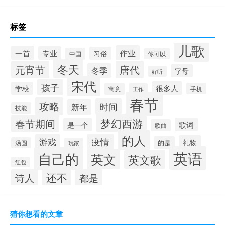
标签
儿歌
作业
一首
专业
习俗
中国
你可以
冬天
元宵节
唐代
冬季
字母
好听
宋代
孩子
很多人
学校
寓意
手机
工作
春节
攻略
时间
新年
技能
梦幻西游
春节期间
歌词
是一个
歌曲
的人
疫情
游戏
礼物
的是
汤圆
玩家
英语
自己的
英文
英文歌
红包
还不
诗人
都是
猜你想看的文章