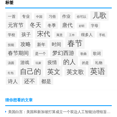
标签
儿歌
作业
一首
专业
习俗
中国
你可以
冬天
元宵节
唐代
冬季
字母
好听
宋代
孩子
很多人
学校
寓意
手机
工作
春节
攻略
时间
新年
技能
梦幻西游
春节期间
歌词
是一个
歌曲
的人
疫情
游戏
礼物
的是
汤圆
玩家
英语
自己的
英文
英文歌
红包
还不
诗人
都是
猜你想看的文章
美国白宫：美国和新加坡打算成立一个双边人工智能治理组旨在推进共同原则并加深信息交流