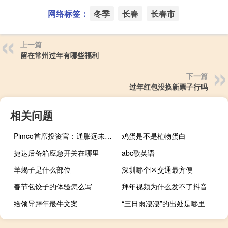
网络标签：
冬季
长春
长春市
上一篇
留在常州过年有哪些福利
下一篇
过年红包没换新票子行吗
相关问题
Pimco首席投资官：通胀远未解决 市场对2024年降息热情过高
鸡蛋是不是植物蛋白
捷达后备箱应急开关在哪里
abc歌英语
羊蝎子是什么部位
深圳哪个区交通最方便
春节包饺子的体验怎么写
拜年视频为什么发不了抖音
给领导拜年最牛文案
“三日雨凄凄”的出处是哪里