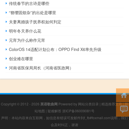
传统春节的古诗是哪些
“簪缨固烦杂”的出处是哪里
夫妻离婚孩子抚养权如何判定
明年冬天养什么花
元宵为什么称作元宵
ColorOS 14适配计划公布：OPPO Find X6率先升级
创业难在哪里
河南省医保局局长（河南省医政网）
Copyright © 2012 - 2026
英语歌曲网
Powered by
网站分类目录
|
精选推荐文章
|
网
站地图
|
疑难解答
浙ICP备06009081号
声明：本站内容来自互联网，如信息有错误可发邮件到f_fb#foxmail.com说明，我们
会及时纠正，谢谢