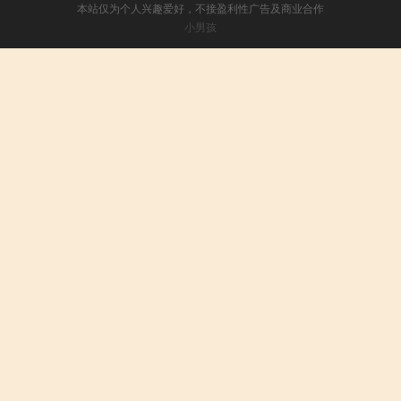
本站仅为个人兴趣爱好，不接盈利性广告及商业合作
小男孩