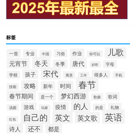
标签
儿歌
作业
一首
专业
习俗
中国
你可以
冬天
元宵节
唐代
冬季
字母
好听
宋代
孩子
很多人
学校
寓意
手机
工作
春节
攻略
时间
新年
技能
梦幻西游
春节期间
歌词
是一个
歌曲
的人
疫情
游戏
礼物
的是
汤圆
玩家
英语
自己的
英文
英文歌
红包
还不
诗人
都是