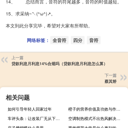
14、 总结而言，音符的符尾越多，音符的时值越短。
15、求采纳~↖(^ω^)↗。
本文到此分享完毕，希望对大家有所帮助。
网络标签：
全音符
四分
音符
上一篇
贷款利息月利息14%合规吗（贷款利息月利息怎么算）
下一篇
蔡其矫
相关问题
如何引导年轻人回家过年
橙子的营养价值及功效与作用及禁忌症
车评头条：让改装厂无从下手 试驾名爵MG6 XPOWER
空调制热模式不出热风解决方法
庄子梦蝴蝶什么意思
西华师范大学是什么类别的学校