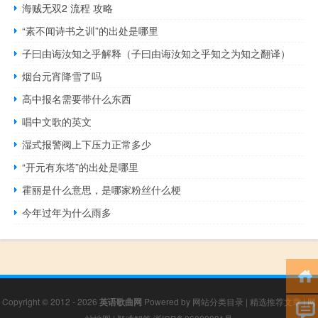
海贼无双2 流程 攻略
“素不闻诗书之训”的出处是哪里
子曰由诲汝知之乎解释（子曰由诲汝知之乎知之为知之翻译）
烟台元宵降雪了吗
高中报名需要带什么东西
唱中文歌的英文
湿式报警阀上下压力正常多少
“开元有东塔”的出处是哪里
霍丽是什么意思，是哪家粉丝什么梗
今年过年为什么雨多
Copyright © 2012 - 2026
英语歌曲网
Powered by
网站分类目录
|
精选推荐文章
|
网