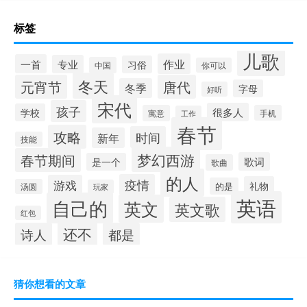
标签
儿歌
作业
一首
专业
习俗
中国
你可以
冬天
元宵节
唐代
冬季
字母
好听
宋代
孩子
很多人
学校
寓意
手机
工作
春节
攻略
时间
新年
技能
梦幻西游
春节期间
歌词
是一个
歌曲
的人
疫情
游戏
礼物
的是
汤圆
玩家
英语
自己的
英文
英文歌
红包
还不
诗人
都是
猜你想看的文章