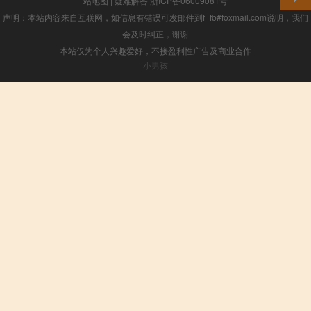
站地图
|
疑难解答
浙ICP备06009081号
声明：本站内容来自互联网，如信息有错误可发邮件到f_fb#foxmail.com说明，我们
会及时纠正，谢谢
本站仅为个人兴趣爱好，不接盈利性广告及商业合作
小男孩