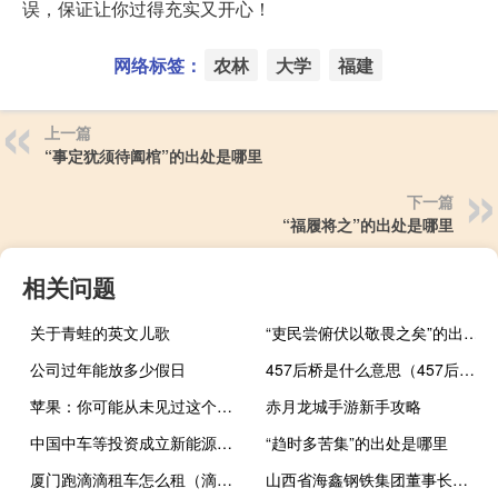
误，保证让你过得充实又开心！
网络标签：
农林
大学
福建
上一篇
“事定犹须待阖棺”的出处是哪里
下一篇
“福履将之”的出处是哪里
相关问题
关于青蛙的英文儿歌
“吏民尝俯伏以敬畏之矣”的出处是哪里
公司过年能放多少假日
457后桥是什么意思（457后桥）
苹果：你可能从未见过这个秘密的库比蒂诺产品
赤月龙城手游新手攻略
中国中车等投资成立新能源技术公司
“趋时多苦集”的出处是哪里
厦门跑滴滴租车怎么租（滴滴租车怎么租）
山西省海鑫钢铁集团董事长（李兆会-山西海鑫钢铁集团前任董事长介绍）