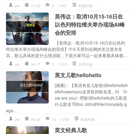
yw
12-25
0
541
歌曲列表
英伟达：取消10月15-16日在
以色列特拉维夫举办现场AI峰
会的安排
【英伟达：取消10月15-16日在以色列
特拉维夫举办现场AI峰会的安排】!!!今天受到全网的关注度非常
高，那么具体的是什么情况呢，下面大家可以一起来看看具体都...
yw
04-17
0
415
文章列表
英文儿歌hellohello
[摘要]：【英语有首儿歌歌词hellohelloh
ellohowareyou这首歌的歌名是...叫 《h
ow are you》吧歌词hellohello的儿歌是
什么歌名?Elton John的Harmonylady g
aga...
yw
04-24
14
256
歌曲列表
英文经典儿歌