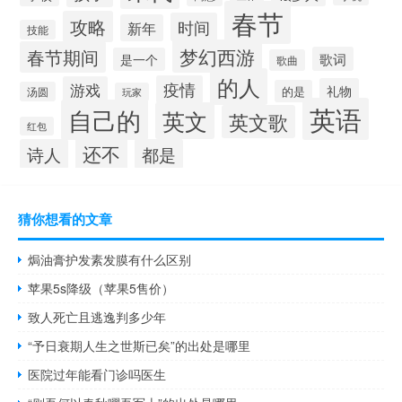
春节
攻略
时间
新年
技能
梦幻西游
春节期间
歌词
是一个
歌曲
的人
疫情
游戏
礼物
的是
汤圆
玩家
英语
自己的
英文
英文歌
红包
还不
诗人
都是
猜你想看的文章
焗油膏护发素发膜有什么区别
苹果5s降级（苹果5售价）
致人死亡且逃逸判多少年
“予日衰期人生之世斯已矣”的出处是哪里
医院过年能看门诊吗医生