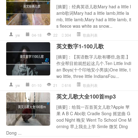
[摘要]：经典英语儿歌Mary had a little l
amb歌词Mary had a little lamb,little la
mb, little lamb,Mary had a little lamb, it
s fleece was white as snow...
yw
04-18
22
304
歌曲列表
英文数字1-100儿歌
[摘要]：【英语数字儿歌有哪些,急需.】
作业帮目前就想起这几个.Ten Little Indi
an Boys(十个印地安小男孩)One little, t
wo little, three little IndiansFou...
yw
01-10
21
616
歌曲列表
英文儿歌大全100首mp3
[摘要]：给我一百首英文儿歌?Apple 苹
果 A B C Abc歌 Cradle Song 摇篮曲 G
ood Night 晚安 Went To School One M
orning 早上我去上学 Smile 微笑 Ding
Dong ...