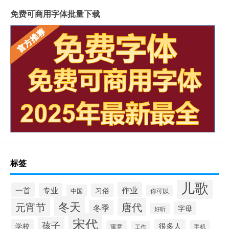
免费可商用字体批量下载
标签
儿歌
作业
一首
专业
习俗
中国
你可以
冬天
元宵节
唐代
冬季
字母
好听
宋代
孩子
很多人
学校
寓意
手机
工作