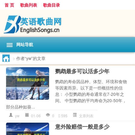
首 页
歌曲列表
歌曲目录
网站导航
>
作者“yw”的文章
鹦鹉最多可以活多少年
鹦鹉的寿命因品种、体型、环境和食物
等因素而异。以下是一些概括性的信
息： 小型鹦鹉的寿命通常在7-20年之
间。 中型鹦鹉的平均寿命为20-50年，
部分品种如葵...
yw
01-06
0
595
文章列表
意外险赔偿一般是多少