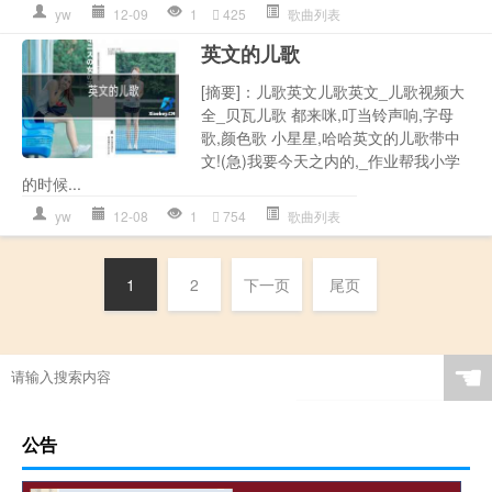
yw
12-09
1
425
歌曲列表
英文的儿歌
[摘要]：儿歌英文儿歌英文_儿歌视频大
全_贝瓦儿歌 都来咪,叮当铃声响,字母
歌,颜色歌 小星星,哈哈英文的儿歌带中
文!(急)我要今天之内的,_作业帮我小学
的时候...
yw
12-08
1
754
歌曲列表
1
2
下一页
尾页
☚
公告