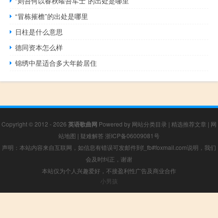
“则吾何以春秋曜吾军士”的出处是哪里
“冒栋摧檐”的出处是哪里
日柱是什么意思
德同资本怎么样
锦绣中星适合多大年龄居住
Copyright © 2012 - 2026
英语歌曲网
Powered by
网站分类目录
|
精选推荐文章
|
网
站地图
|
疑难解答
浙ICP备06009081号
声明：本站内容来自互联网，如信息有错误可发邮件到f_fb#foxmail.com说明，我们
会及时纠正，谢谢
本站仅为个人兴趣爱好，不接盈利性广告及商业合作
小男孩