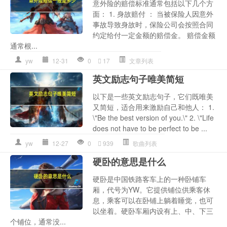
意外险的赔偿标准通常包括以下几个方
面： 1. 身故赔付 ： 当被保险人因意外
事故导致身故时，保险公司会按照合同
约定给付一定金额的赔偿金。 赔偿金额
通常根...
yw
12-31
0
17
文章列表
英文励志句子唯美简短
以下是一些英文励志句子，它们既唯美
又简短，适合用来激励自己和他人： 1.
\"Be the best version of you.\" 2. \"Life
does not have to be perfect to be ...
yw
12-27
0
939
歌曲列表
硬卧的意思是什么
硬卧是中国铁路客车上的一种卧铺车
厢，代号为YW。它提供铺位供乘客休
息，乘客可以在卧铺上躺着睡觉，也可
以坐着。硬卧车厢内设有上、中、下三
个铺位，通常没...