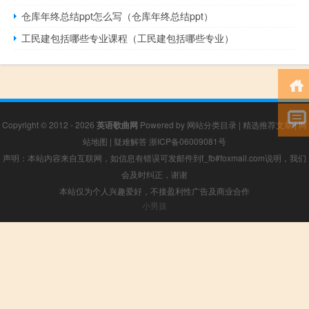
仓库年终总结ppt怎么写（仓库年终总结ppt）
工民建包括哪些专业课程（工民建包括哪些专业）
Copyright © 2012 - 2026
英语歌曲网
Powered by
网站分类目录
|
精选推荐文章
|
网
站地图
|
疑难解答
浙ICP备06009081号
声明：本站内容来自互联网，如信息有错误可发邮件到f_fb#foxmail.com说明，我们
会及时纠正，谢谢
本站仅为个人兴趣爱好，不接盈利性广告及商业合作
小男孩