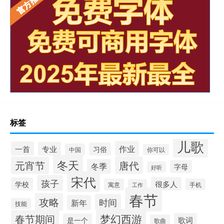
标签
儿歌
作业
一首
专业
习俗
中国
你可以
冬天
元宵节
唐代
冬季
字母
好听
宋代
孩子
很多人
学校
寓意
手机
工作
春节
攻略
时间
新年
技能
梦幻西游
春节期间
歌词
是一个
歌曲