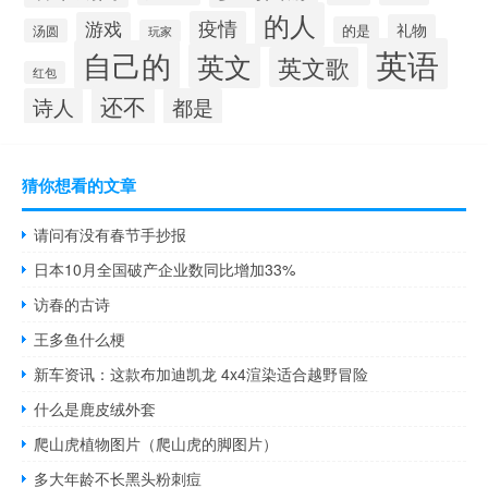
的人
疫情
游戏
礼物
的是
汤圆
玩家
英语
自己的
英文
英文歌
红包
还不
诗人
都是
猜你想看的文章
请问有没有春节手抄报
日本10月全国破产企业数同比增加33%
访春的古诗
王多鱼什么梗
新车资讯：这款布加迪凯龙 4x4渲染适合越野冒险
什么是鹿皮绒外套
爬山虎植物图片（爬山虎的脚图片）
多大年龄不长黑头粉刺痘