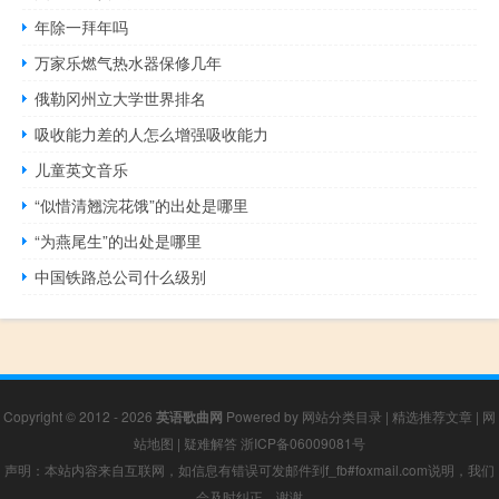
年除一拜年吗
万家乐燃气热水器保修几年
俄勒冈州立大学世界排名
吸收能力差的人怎么增强吸收能力
儿童英文音乐
“似惜清翘浣花饿”的出处是哪里
“为燕尾生”的出处是哪里
中国铁路总公司什么级别
Copyright © 2012 - 2026
英语歌曲网
Powered by
网站分类目录
|
精选推荐文章
|
网
站地图
|
疑难解答
浙ICP备06009081号
声明：本站内容来自互联网，如信息有错误可发邮件到f_fb#foxmail.com说明，我们
会及时纠正，谢谢