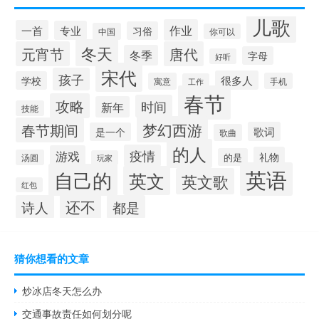
儿歌
作业
一首
专业
习俗
中国
你可以
冬天
元宵节
唐代
冬季
字母
好听
宋代
孩子
很多人
学校
寓意
手机
工作
春节
攻略
时间
新年
技能
梦幻西游
春节期间
歌词
是一个
歌曲
的人
疫情
游戏
礼物
的是
汤圆
玩家
英语
自己的
英文
英文歌
红包
还不
诗人
都是
猜你想看的文章
炒冰店冬天怎么办
交通事故责任如何划分呢