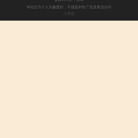
本站仅为个人兴趣爱好，不接盈利性广告及商业合作
小男孩