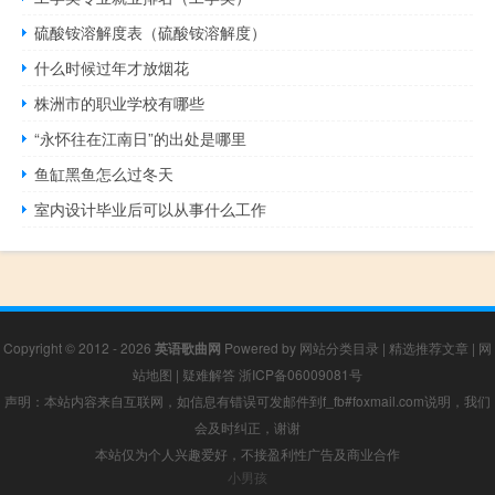
硫酸铵溶解度表（硫酸铵溶解度）
什么时候过年才放烟花
株洲市的职业学校有哪些
“永怀往在江南日”的出处是哪里
鱼缸黑鱼怎么过冬天
室内设计毕业后可以从事什么工作
Copyright © 2012 - 2026
英语歌曲网
Powered by
网站分类目录
|
精选推荐文章
|
网
站地图
|
疑难解答
浙ICP备06009081号
声明：本站内容来自互联网，如信息有错误可发邮件到f_fb#foxmail.com说明，我们
会及时纠正，谢谢
本站仅为个人兴趣爱好，不接盈利性广告及商业合作
小男孩