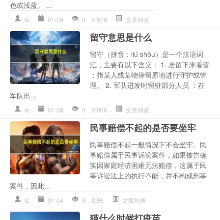
色或浅蓝。 ...
ls
01-09
0
519
文章列表
留守意思是什么
留守（拼音：liú shǒu）是一个汉语词
汇，主要有以下含义： 1. 居留下来看管
：指某人或某物停留原地进行守护或管
理。 2. 军队进发时留驻部分人员 ：在
军队出...
ls
01-08
0
966
文章列表
民事赔偿不起的是否要坐牢
民事赔偿不起一般情况下不会坐牢。民
事赔偿属于民事诉讼案件，如果被告确
实因家庭经济困难无法赔偿，这属于民
事诉讼法上的执行不能，并不构成刑事
案件，因此...
ls
01-04
0
96
文章列表
猫什么时候打疫苗