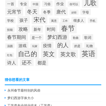
儿歌
作业
一首
专业
习俗
中国
你可以
冬天
元宵节
唐代
冬季
字母
好听
宋代
孩子
很多人
学校
寓意
手机
工作
春节
攻略
时间
新年
技能
梦幻西游
春节期间
歌词
是一个
歌曲
的人
疫情
游戏
礼物
的是
汤圆
玩家
英语
自己的
英文
英文歌
红包
还不
诗人
都是
猜你想看的文章
永州春节最特别的风俗
梦幻西游字体大小
工学类专业就业排名（工学类）