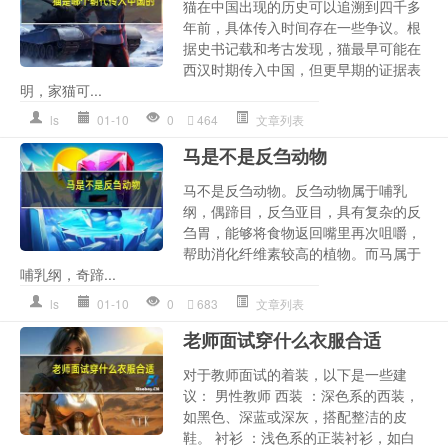
猫在中国出现的历史可以追溯到四千多
年前，具体传入时间存在一些争议。根
据史书记载和考古发现，猫最早可能在
西汉时期传入中国，但更早期的证据表
明，家猫可...
ls
01-10
0
464
文章列表
马是不是反刍动物
马不是反刍动物。反刍动物属于哺乳
纲，偶蹄目，反刍亚目，具有复杂的反
刍胃，能够将食物返回嘴里再次咀嚼，
帮助消化纤维素较高的植物。而马属于
哺乳纲，奇蹄...
ls
01-10
0
683
文章列表
老师面试穿什么衣服合适
对于教师面试的着装，以下是一些建
议： 男性教师 西装 ：深色系的西装，
如黑色、深蓝或深灰，搭配整洁的皮
鞋。 衬衫 ：浅色系的正装衬衫，如白