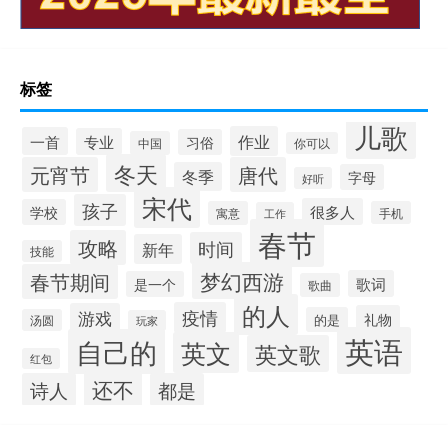
标签
儿歌
作业
一首
专业
习俗
中国
你可以
冬天
元宵节
唐代
冬季
字母
好听
宋代
孩子
很多人
学校
寓意
手机
工作
春节
攻略
时间
新年
技能
梦幻西游
春节期间
歌词
是一个
歌曲
的人
疫情
游戏
礼物
的是
汤圆
玩家
英语
自己的
英文
英文歌
红包
还不
诗人
都是