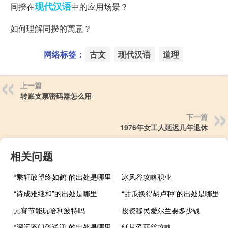
现代汉语
同揆在
中的应用场景？
如何理解同揆的寓意？
网络标签：
古文
现代汉语
道理
上一篇
转账支票密码器怎么用
下一篇
1976年女工人延迟几年退休
相关问题
“乘轩敢望终如鹤”的出处是哪里
冰风谷攻略职业
“诗成难继和”的出处是哪里
“甜瓜换得胡卢种”的出处是哪里
元宵节能玩哈利波特吗
投资移民爱尔兰要多少钱
“深远蓬门倦送迎”的出处是哪里
纸片爱丽丝攻略