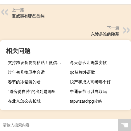
上一篇
夏威夷有哪些岛屿
下一篇
东陵是谁的陵墓
相关问题
支持跨设备复制粘贴！微信输入法手机1.2.0正式版发布
冬天怎么让鸡蛋变软
过年初几搞卫生合适
qq炫舞外语歌
春节的冰箱装的啥
脱产和成人高考哪个好
“道旁徒自苦”的出处是哪里
中通春节可以自取吗
在北京怎么去长城
tapwizardrpg攻略
☚