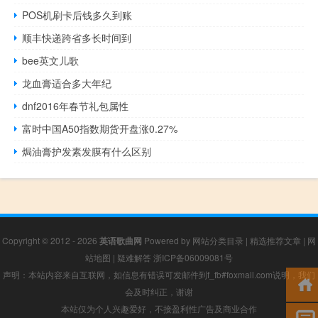
POS机刷卡后钱多久到账
顺丰快递跨省多长时间到
bee英文儿歌
龙血膏适合多大年纪
dnf2016年春节礼包属性
富时中国A50指数期货开盘涨0.27%
焗油膏护发素发膜有什么区别
Copyright © 2012 - 2026
英语歌曲网
Powered by
网站分类目录
|
精选推荐文章
|
网
站地图
|
疑难解答
浙ICP备06009081号
声明：本站内容来自互联网，如信息有错误可发邮件到f_fb#foxmail.com说明，我们
会及时纠正，谢谢
本站仅为个人兴趣爱好，不接盈利性广告及商业合作