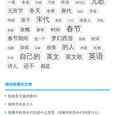
儿歌
作业
一首
专业
习俗
中国
你可以
冬天
元宵节
唐代
冬季
字母
好听
宋代
孩子
很多人
学校
寓意
手机
工作
春节
攻略
时间
新年
技能
梦幻西游
春节期间
歌词
是一个
歌曲
的人
疫情
游戏
礼物
的是
汤圆
玩家
英语
自己的
英文
英文歌
红包
还不
诗人
都是
猜你想看的文章
歌曲英文版的吻别
衡阳市有多少人
电脑关机指令代码是什么意思（电脑关机指令代码是什么）