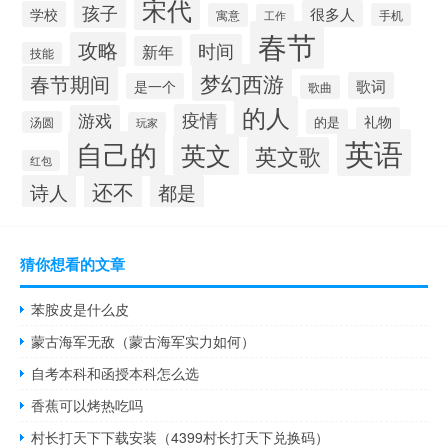
宋代
孩子
很多人
学校
寓意
手机
工作
春节
攻略
时间
新年
技能
梦幻西游
春节期间
歌词
是一个
歌曲
的人
疫情
游戏
礼物
的是
汤圆
玩家
英语
自己的
英文
英文歌
红包
还不
诗人
都是
猜你想看的文章
苯胺皮是什么皮
蒙古海军无敌（蒙古海军实力如何）
自考本科和函授本科怎么选
香蕉可以烤热吃吗
村长打天下下载安装（4399村长打天下兑换码）