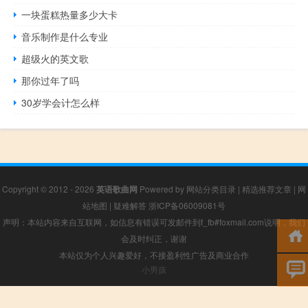
一块蛋糕热量多少大卡
音乐制作是什么专业
超级火的英文歌
那你过年了吗
30岁学会计怎么样
Copyright © 2012 - 2026
英语歌曲网
Powered by
网站分类目录
|
精选推荐文章
|
网
站地图
|
疑难解答
浙ICP备06009081号
声明：本站内容来自互联网，如信息有错误可发邮件到f_fb#foxmail.com说明，我们
会及时纠正，谢谢
本站仅为个人兴趣爱好，不接盈利性广告及商业合作
小男孩