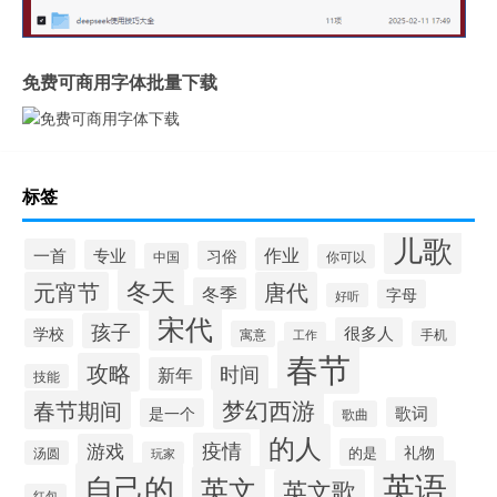
免费可商用字体批量下载
标签
儿歌
作业
一首
专业
习俗
中国
你可以
冬天
元宵节
唐代
冬季
字母
好听
宋代
孩子
很多人
学校
寓意
手机
工作
春节
攻略
时间
新年
技能
梦幻西游
春节期间
歌词
是一个
歌曲
的人
疫情
游戏
礼物
的是
汤圆
玩家
英语
自己的
英文
英文歌
红包