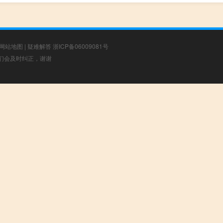
网站地图
|
疑难解答
浙ICP备06009081号
，我们会及时纠正，谢谢