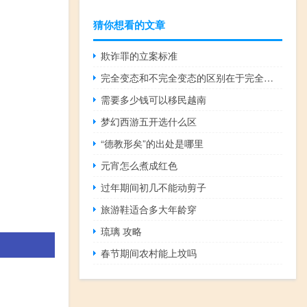
猜你想看的文章
欺诈罪的立案标准
完全变态和不完全变态的区别在于完全变态昆虫有幼期
需要多少钱可以移民越南
梦幻西游五开选什么区
“德教形矣”的出处是哪里
元宵怎么煮成红色
过年期间初几不能动剪子
旅游鞋适合多大年龄穿
琉璃 攻略
春节期间农村能上坟吗