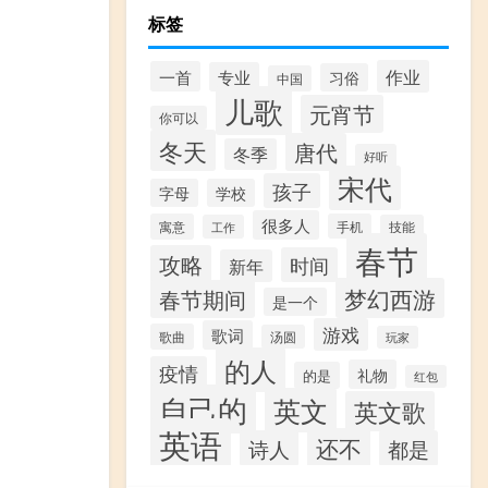
标签
作业
一首
专业
习俗
中国
儿歌
元宵节
你可以
冬天
唐代
冬季
好听
宋代
孩子
字母
学校
很多人
寓意
手机
工作
技能
春节
攻略
时间
新年
梦幻西游
春节期间
是一个
游戏
歌词
歌曲
汤圆
玩家
的人
疫情
礼物
的是
红包
自己的
英文
英文歌
英语
还不
诗人
都是