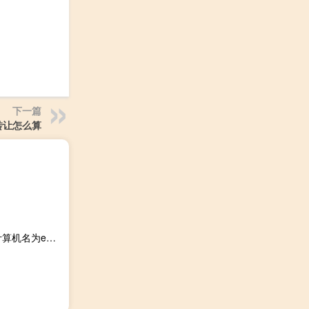
下一篇
转让怎么算
世界上第什么台电子计算机名为enac（世界上第( )台电子计算机名为eniac）