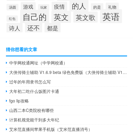
的人
疫情
游戏
礼物
的是
汤圆
玩家
英语
自己的
英文
英文歌
红包
还不
诗人
都是
猜你想看的文章
中学网校通网址（中学网校通）
大侠传骑士辅助 V1.6.9 beta 绿色免费版（大侠传骑士辅助 V1.6.9 beta 绿色免费版功能简介）
过年的年用隶书怎么写
大年初二吃什么饭图片卡通
fgo lip攻略
山西二本C类院校有哪些
计算机视觉能干到多大年纪
艾米范直播间苹果手机版（艾米范直播消号）