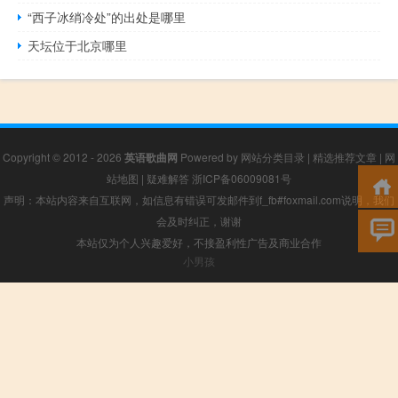
“西子冰绡冷处”的出处是哪里
天坛位于北京哪里
Copyright © 2012 - 2026
英语歌曲网
Powered by
网站分类目录
|
精选推荐文章
|
网
站地图
|
疑难解答
浙ICP备06009081号
声明：本站内容来自互联网，如信息有错误可发邮件到f_fb#foxmail.com说明，我们
会及时纠正，谢谢
本站仅为个人兴趣爱好，不接盈利性广告及商业合作
小男孩