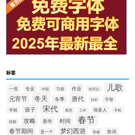
标签
儿歌
作业
一首
专业
习俗
中国
你可以
冬天
元宵节
唐代
冬季
字母
好听
宋代
孩子
很多人
学校
寓意
手机
工作
春节
攻略
时间
新年
技能
梦幻西游
春节期间
歌词
是一个
歌曲