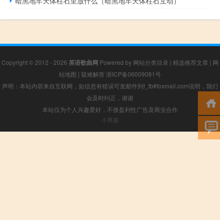
暗黑地牢天体柱石里放什么（暗黑地牢天体柱石互动）
Copyright © 2012 - 2026
英语歌曲网
Powered by
网站分类目录
|
精选推荐文章
|
网
站地图
|
疑难解答
浙ICP备06009081号
声明：本站内容来自互联网，如信息有错误可发邮件到f_fb#foxmail.com说明，我们
会及时纠正，谢谢
本站仅为个人兴趣爱好，不接盈利性广告及商业合作
小男孩