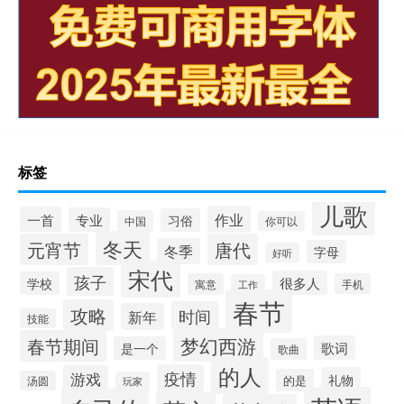
标签
儿歌
作业
一首
专业
习俗
中国
你可以
冬天
元宵节
唐代
冬季
字母
好听
宋代
孩子
很多人
学校
寓意
手机
工作
春节
攻略
时间
新年
技能
梦幻西游
春节期间
歌词
是一个
歌曲
的人
疫情
游戏
礼物
的是
汤圆
玩家