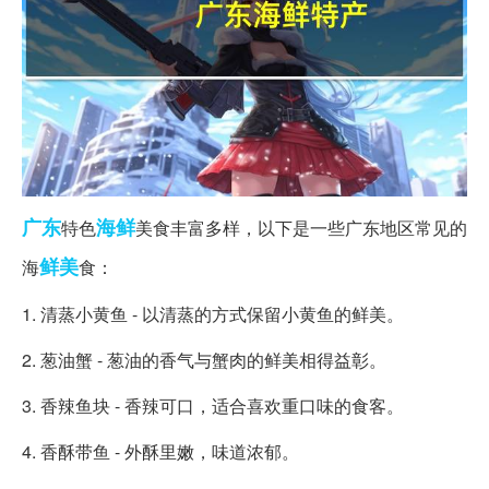
广东
海鲜
特色
美食丰富多样，以下是一些广东地区常见的
鲜美
海
食：
1. 清蒸小黄鱼 - 以清蒸的方式保留小黄鱼的鲜美。
2. 葱油蟹 - 葱油的香气与蟹肉的鲜美相得益彰。
3. 香辣鱼块 - 香辣可口，适合喜欢重口味的食客。
4. 香酥带鱼 - 外酥里嫩，味道浓郁。