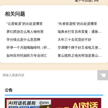
窗户可以改门吗
相关问题
“云度银潢”的出处是哪里
“向者留遗恨”的出处是哪里
梦幻西游怎么堆人物伤害
瑞典央行官员布雷曼：通胀高时家庭之间存在较大差异但所有家庭都受到负面影响
学分绩点是什么意思啊
大年三十去买货好不好
怀孕一个月能喝咖啡吗（怀孕一个月不能吃什么）
空调哪个牌子好又省电又便宜（空调哪个牌子好）
如何应对托福听力专业词汇
黄山揽胜之地光明顶是黄山的最高峰吗
☚
公告