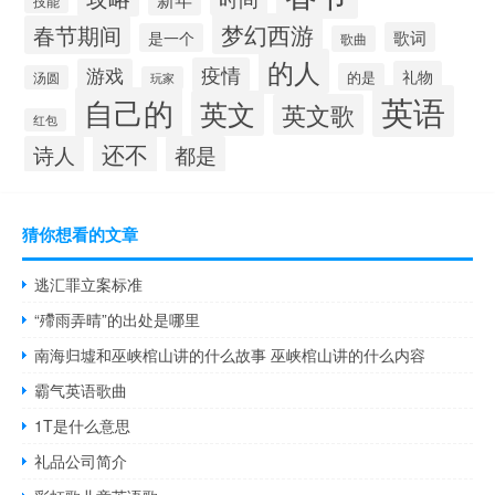
技能
梦幻西游
春节期间
歌词
是一个
歌曲
的人
疫情
游戏
礼物
的是
汤圆
玩家
英语
自己的
英文
英文歌
红包
还不
诗人
都是
猜你想看的文章
逃汇罪立案标准
“殢雨弄晴”的出处是哪里
南海归墟和巫峡棺山讲的什么故事 巫峡棺山讲的什么内容
霸气英语歌曲
1T是什么意思
礼品公司简介