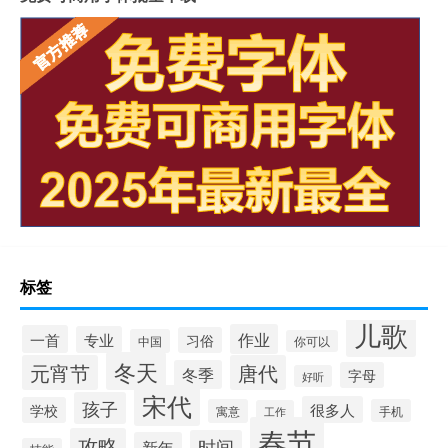
标签
儿歌
作业
一首
专业
习俗
中国
你可以
冬天
元宵节
唐代
冬季
字母
好听
宋代
孩子
很多人
学校
寓意
手机
工作
春节
攻略
时间
新年