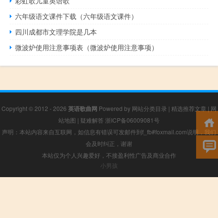
彩虹歌儿童英语歌
六年级语文课件下载（六年级语文课件）
四川成都市文理学院是几本
微波炉使用注意事项表（微波炉使用注意事项）
Copyright © 2012 - 2026
英语歌曲网
Powered by
网站分类目录
|
精选推荐文章
|
网
站地图
|
疑难解答
浙ICP备06009081号
声明：本站内容来自互联网，如信息有错误可发邮件到f_fb#foxmail.com说明，我们
会及时纠正，谢谢
本站仅为个人兴趣爱好，不接盈利性广告及商业合作
小男孩