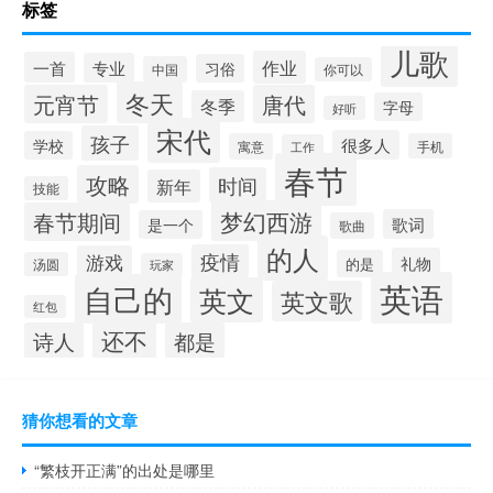
标签
儿歌
作业
一首
专业
习俗
中国
你可以
冬天
元宵节
唐代
冬季
字母
好听
宋代
孩子
很多人
学校
寓意
手机
工作
春节
攻略
时间
新年
技能
梦幻西游
春节期间
歌词
是一个
歌曲
的人
疫情
游戏
礼物
的是
汤圆
玩家
英语
自己的
英文
英文歌
红包
还不
诗人
都是
猜你想看的文章
“繁枝开正满”的出处是哪里