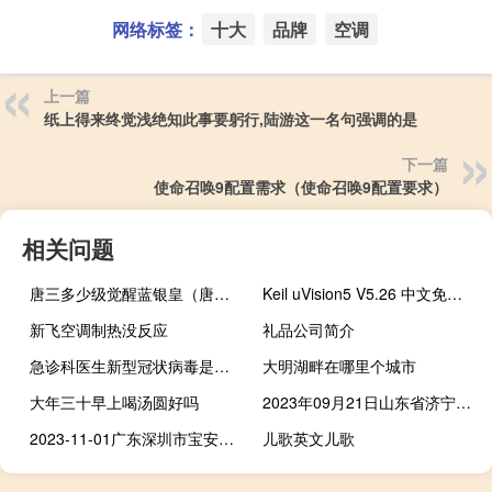
网络标签：
十大
品牌
空调
上一篇
纸上得来终觉浅绝知此事要躬行,陆游这一名句强调的是
下一篇
使命召唤9配置需求（使命召唤9配置要求）
相关问题
唐三多少级觉醒蓝银皇（唐三多少级）
Keil uVision5 V5.26 中文免费版（Keil uVision5 V5.26 中文免费版功能简介）
新飞空调制热没反应
礼品公司简介
急诊科医生新型冠状病毒是第几集（jizhengkeyisheng）
大明湖畔在哪里个城市
大年三十早上喝汤圆好吗
2023年09月21日山东省济宁市疫情大数据-今日/今天疫情全网搜索最新实时消息动态情况通知播报
2023-11-01广东深圳市宝安区(松树菌)的报价是多少
儿歌英文儿歌