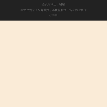
会及时纠正，谢谢
本站仅为个人兴趣爱好，不接盈利性广告及商业合作
小男孩