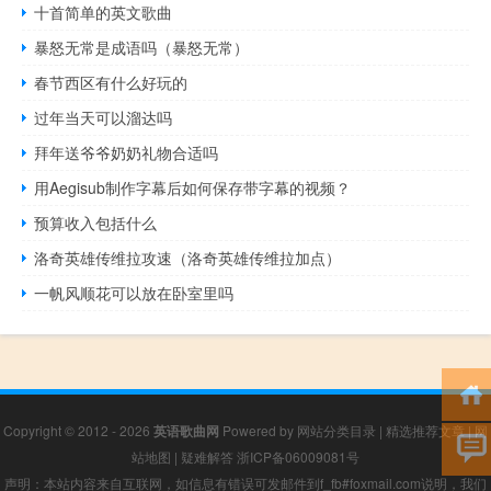
十首简单的英文歌曲
暴怒无常是成语吗（暴怒无常）
春节西区有什么好玩的
过年当天可以溜达吗
拜年送爷爷奶奶礼物合适吗
用Aegisub制作字幕后如何保存带字幕的视频？
预算收入包括什么
洛奇英雄传维拉攻速（洛奇英雄传维拉加点）
一帆风顺花可以放在卧室里吗
Copyright © 2012 - 2026
英语歌曲网
Powered by
网站分类目录
|
精选推荐文章
|
网
站地图
|
疑难解答
浙ICP备06009081号
声明：本站内容来自互联网，如信息有错误可发邮件到f_fb#foxmail.com说明，我们