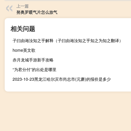
上一篇
努奥罗暖气片怎么放气
相关问题
子曰由诲汝知之乎解释（子曰由诲汝知之乎知之为知之翻译）
home英文歌
赤月龙城手游新手攻略
“为君分付”的出处是哪里
2023-10-23黑龙江哈尔滨市尚志市(元蘑)的报价是多少