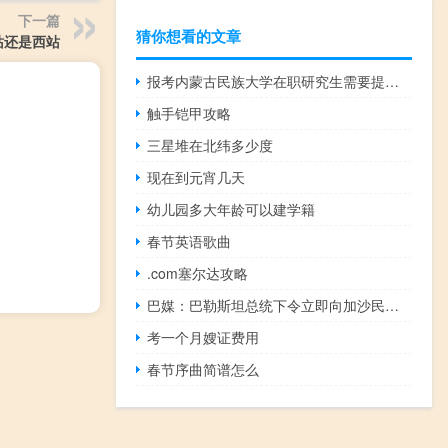
下一篇
猜你想看的文章
站还是西站
报考内蒙古民族大学在职研究生需要提前交学费吗
触手铠甲攻略
三星堆在北纬多少度
现在到元宵几天
幼儿园多大年龄可以建学籍
春节英语歌曲
.com塞尔达攻略
巴媒：巴勒斯坦总统下令立即向加沙民众提供援助
考一个月嫂证费用
春节序曲简谱怎么