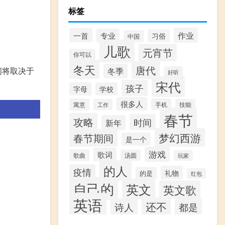
标签
作业
一首
专业
习俗
中国
儿歌
元宵节
你可以
冬天
唐代
间将取决于
冬季
好听
宋代
孩子
字母
学校
很多人
寓意
手机
工作
技能
春节
攻略
时间
新年
梦幻西游
春节期间
是一个
游戏
歌词
歌曲
汤圆
玩家
的人
疫情
礼物
的是
红包
自己的
英文
英文歌
英语
还不
诗人
都是