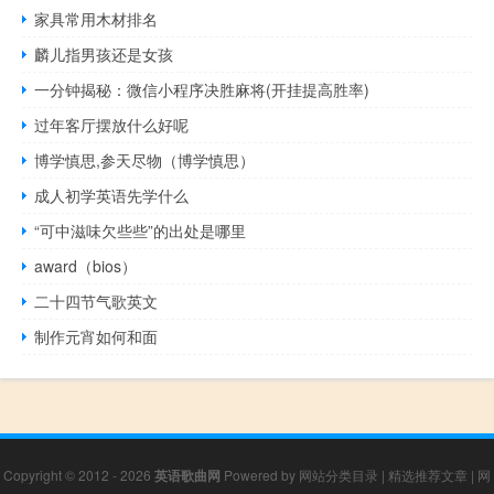
家具常用木材排名
麟儿指男孩还是女孩
一分钟揭秘：微信小程序决胜麻将(开挂提高胜率)
过年客厅摆放什么好呢
博学慎思,参天尽物（博学慎思）
成人初学英语先学什么
“可中滋味欠些些”的出处是哪里
award（bios）
二十四节气歌英文
制作元宵如何和面
Copyright © 2012 - 2026
英语歌曲网
Powered by
网站分类目录
|
精选推荐文章
|
网