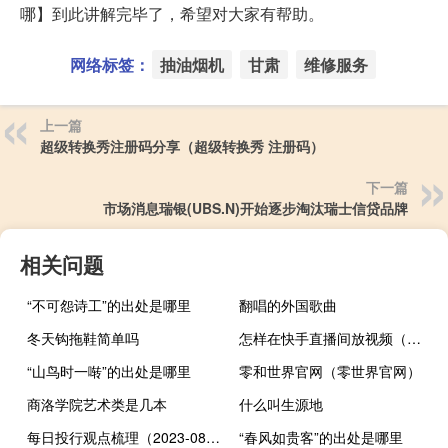
哪】到此讲解完毕了，希望对大家有帮助。
网络标签：
抽油烟机
甘肃
维修服务
上一篇
超级转换秀注册码分享（超级转换秀 注册码）
下一篇
市场消息瑞银(UBS.N)开始逐步淘汰瑞士信贷品牌
相关问题
“不可怨诗工”的出处是哪里
翻唱的外国歌曲
冬天钩拖鞋简单吗
怎样在快手直播间放视频（快手直播放视频是怎么弄的）
“山鸟时一啭”的出处是哪里
零和世界官网（零世界官网）
商洛学院艺术类是几本
什么叫生源地
每日投行观点梳理（2023-08-22）
“春风如贵客”的出处是哪里