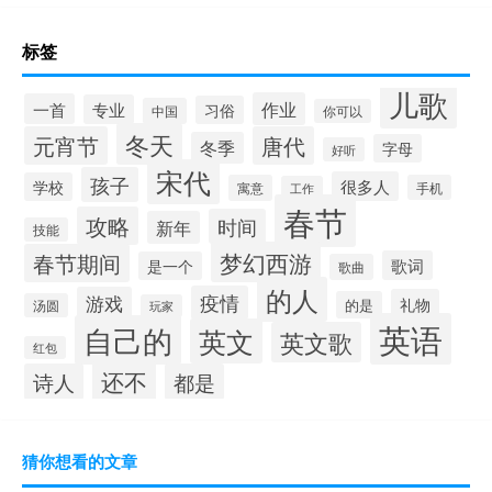
标签
儿歌
作业
一首
专业
习俗
中国
你可以
冬天
元宵节
唐代
冬季
字母
好听
宋代
孩子
很多人
学校
寓意
手机
工作
春节
攻略
时间
新年
技能
梦幻西游
春节期间
歌词
是一个
歌曲
的人
疫情
游戏
礼物
的是
汤圆
玩家
英语
自己的
英文
英文歌
红包
还不
诗人
都是
猜你想看的文章