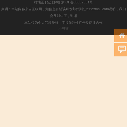
站地图
|
疑难解答
浙ICP备06009081号
声明：本站内容来自互联网，如信息有错误可发邮件到f_fb#foxmail.com说明，我们
会及时纠正，谢谢
本站仅为个人兴趣爱好，不接盈利性广告及商业合作
小男孩