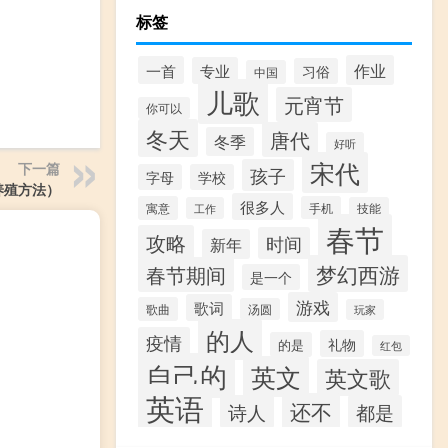
标签
作业
一首
专业
习俗
中国
儿歌
元宵节
你可以
冬天
唐代
冬季
好听
宋代
下一篇
孩子
字母
学校
养殖方法）
很多人
寓意
手机
工作
技能
春节
攻略
时间
新年
梦幻西游
春节期间
是一个
游戏
歌词
歌曲
汤圆
玩家
的人
疫情
礼物
的是
红包
自己的
英文
英文歌
英语
还不
诗人
都是