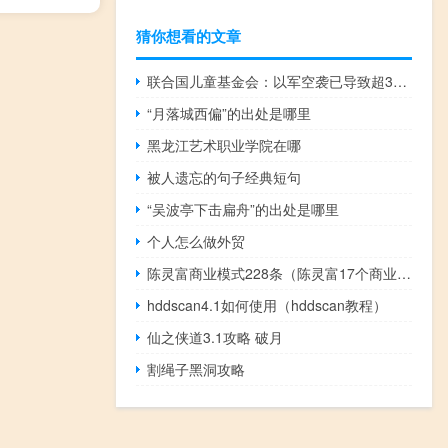
猜你想看的文章
联合国儿童基金会：以军空袭已导致超3500名儿童死亡
“月落城西偏”的出处是哪里
黑龙江艺术职业学院在哪
被人遗忘的句子经典短句
“吴波亭下击扁舟”的出处是哪里
个人怎么做外贸
陈灵富商业模式228条（陈灵富17个商业模式）
hddscan4.1如何使用（hddscan教程）
仙之侠道3.1攻略 破月
割绳子黑洞攻略