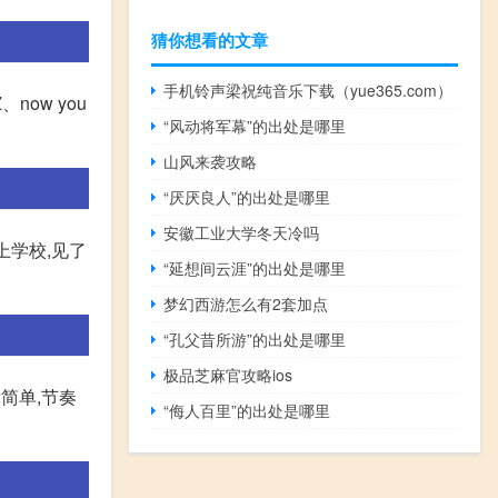
猜你想看的文章
手机铃声梁祝纯音乐下载（yue365.com）
now you
“风动将军幕”的出处是哪里
山风来袭攻略
“厌厌良人”的出处是哪里
安徽工业大学冬天冷吗
上学校,见了
“延想间云涯”的出处是哪里
梦幻西游怎么有2套加点
“孔父昔所游”的出处是哪里
极品芝麻官攻略ios
旋律简单,节奏
“侮人百里”的出处是哪里