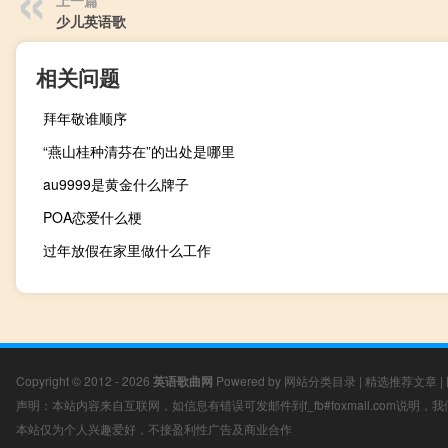
上一篇
少儿英语歌
相关问题
拜年敬谁顺序
“燕山桂种清芬在”的出处是哪里
au9999是黄金什么牌子
POA恋爱什么梗
过年放假在家里做什么工作
Copyright © 2012 - 2026
英语歌曲网
Powered by
网站分类目录
|
精选推荐文章
|
声明：本站内容来自互联网，如信息有错误可发邮件到f_fb#foxmail.com说明
本站仅为个人兴趣爱好，不接盈利性广告及商业合作