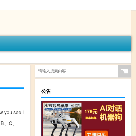
☚
公告
w you see I
、B、C、