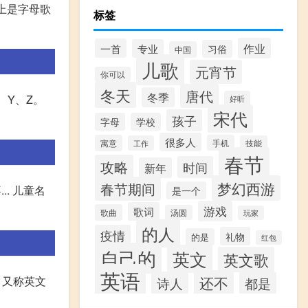
BC 以上是字母歌
标签
作业
一首
专业
习俗
中国
儿歌
元宵节
你可以
冬天
唐代
冬季
、Y、Z。
好听
宋代
孩子
字母
学校
很多人
寓意
手机
工作
技能
春节
攻略
时间
新年
梦幻西游
春节期间
.. 儿童名
是一个
游戏
歌词
歌曲
汤圆
玩家
的人
疫情
礼物
的是
红包
自己的
英文
英文歌
英语
还不
BC。 又称英文
诗人
都是