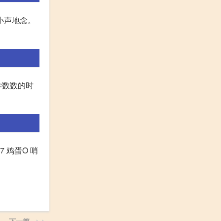
小声地念。
单,学数数的时
7 鸡蛋O 哨