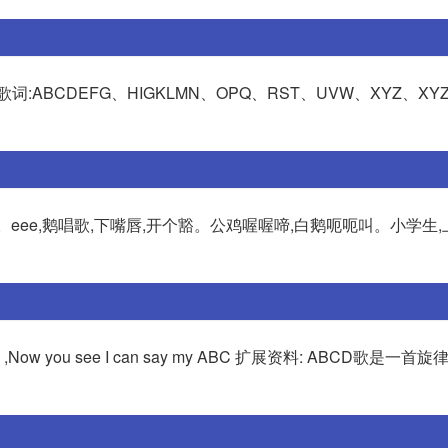
CDEFG、HIGKLMN、OPQ、RST、UVW、XYZ、XYZ、
个圈。eee,鹅唱歌,下嘴唇,开个豁。公鸡喔喔啼,白鹅呃呃叫。小学生,
 ,Now you see I can say my ABC 扩展资料: ABCD歌是一首