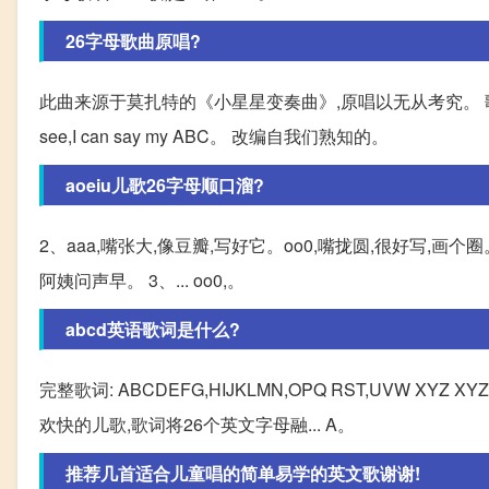
26字母歌曲原唱?
此曲来源于莫扎特的《小星星变奏曲》,原唱以无从考究。 歌词:AB
see,I can say my ABC。 改编自我们熟知的。
aoeiu儿歌26字母顺口溜?
2、aaa,嘴张大,像豆瓣,写好它。oo0,嘴拢圆,很好写,画
阿姨问声早。 3、... oo0,。
abcd英语歌词是什么?
完整歌词: ABCDEFG,HIJKLMN,OPQ RST,UVW XYZ XYZ
欢快的儿歌,歌词将26个英文字母融... A。
推荐几首适合儿童唱的简单易学的英文歌谢谢!