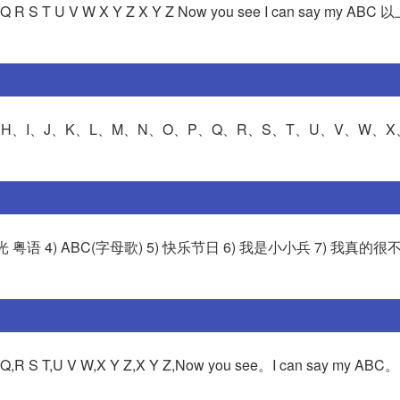
Q R S T U V W X Y Z X Y Z Now you see I can say my A
、H、I、J、K、L、M、N、O、P、Q、R、S、T、U、V、W、X
粤语 4) ABC(字母歌) 5) 快乐节日 6) 我是小小兵 7) 我真的很不.
Q,R S T,U V W,X Y Z,X Y Z,Now you see。I can say my A