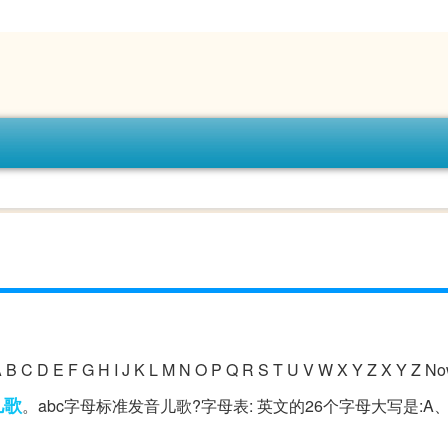
A B C D E F G H I J K L M N O P Q R S T U V W X Y Z X Y Z No
儿歌
。abc字母标准发音儿歌?字母表: 英文的26个字母大写是:A