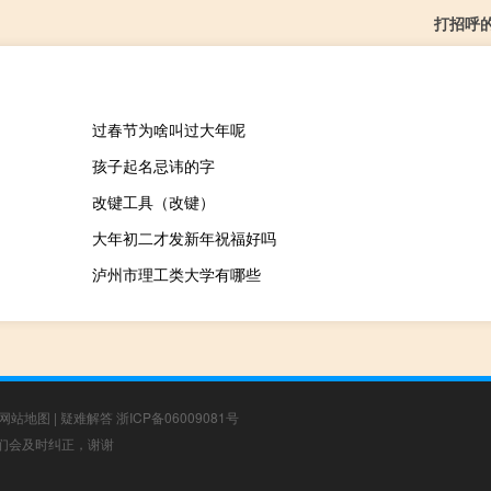
打招呼
过春节为啥叫过大年呢
孩子起名忌讳的字
改键工具（改键）
大年初二才发新年祝福好吗
泸州市理工类大学有哪些
网站地图
|
疑难解答
浙ICP备06009081号
，我们会及时纠正，谢谢