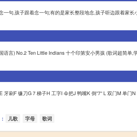
念一句,孩子跟着念一句;有的是家长整段地念,孩子听边跟着家长
译成各国语言) No.2 Ten Little Indians 十个印第安小男孩 (歌词超简
刷F 镰刀G 7 梯子H 工字I 伞把J 鸭嘴K 倒”7” L 双门M 单门N 
：
儿歌
字母
歌词