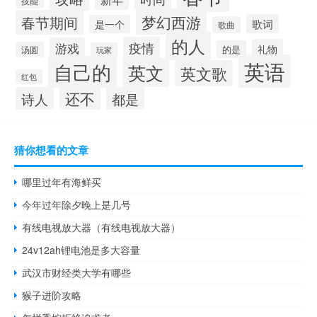
技能
梦幻西游
春节期间
歌词
是一个
歌曲
的人
疫情
游戏
礼物
的是
汤圆
玩家
英语
自己的
英文
英文歌
红包
还不
诗人
都是
猜你想看的文章
哪里过年有海鲜买
今年过年除夕晚上是几号
有线电视放大器（有线电视放大器）
24v12ah锂电池是多大容量
武汉市财经类大学有哪些
猴子进阶攻略