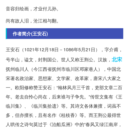
音容归绘画，才业付儿孙。
尚有故人泪，沧江相与翻。
作者简介(王安石)
王安石（1021年12月18日－1086年5月21日），字介甫，
北宋
号半山，谥文，封荆国公。世人又称王荆公。汉族，
抚州临川人（今江西省抚州市临川区邓家巷人），中国北
宋著名政治家、思想家、文学家、改革家，唐宋八大家之
一。欧阳修称赞王安石：“翰林风月三千首，吏部文章二百
年。老去自怜心尚在，后来谁与子争先。”传世文集有《王
临川集》、《临川集拾遗》等。其诗文各体兼擅，词虽不
多，但亦擅长，且有名作《桂枝香》等。而王荆公最得世
人哄传之诗句莫过于《泊船瓜洲》中的“春风又绿江南岸，