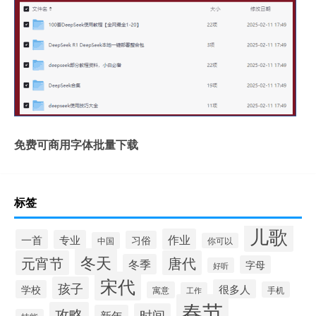
免费可商用字体批量下载
标签
儿歌
作业
一首
专业
习俗
中国
你可以
冬天
元宵节
唐代
冬季
字母
好听
宋代
孩子
很多人
学校
寓意
手机
工作
春节
攻略
时间
新年