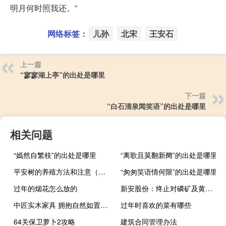
明月何时照我还。”
网络标签：
儿孙
北宋
王安石
上一篇
“寥寥湖上亭”的出处是哪里
下一篇
“白石清泉闻笑语”的出处是哪里
相关问题
“嫣然自繁枝”的出处是哪里
“离歌且莫翻新阕”的出处是哪里
平安树的养殖方法和注意（平安树室内养殖方法）
“匆匆笑语情何限”的出处是哪里
过年的烟花怎么放的
新安股份：终止对磷矿及黄磷标的收购商务谈判
中匠实木家具 拥抱自然如置森林
过年时喜欢的菜有哪些
64关保卫萝卜2攻略
建筑合同管理办法