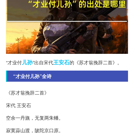
儿孙
王安石
“才业付
”出自宋代
的《苏才翁挽辞二首》。
“才业付儿孙”全诗
《苏才翁挽辞二首》
宋代 王安石
空余一丹旐，无复两朱轓。
寂寞蒜山渡，陂陀京口原。