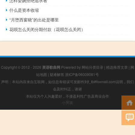
怎样委婉拒绝追求者
什么是资本收缩
“月堕西窗晓”的出处是哪里
花呗怎么关闭分期付款（花呗怎么关闭）
Copyright © 2012 - 2026
英语歌曲网
Powered by
网站分类目录
|
精选推荐文章
|
网
站地图
|
疑难解答
浙ICP备06009081号
声明：本站内容来自互联网，如信息有错误可发邮件到f_fb#foxmail.com说明，我们
会及时纠正，谢谢
本站仅为个人兴趣爱好，不接盈利性广告及商业合作
小男孩