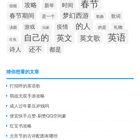
春节
攻略
时间
新年
技能
梦幻西游
春节期间
歌词
是一个
歌曲
的人
疫情
游戏
礼物
的是
汤圆
玩家
英语
自己的
英文
英文歌
红包
还不
诗人
都是
猜你想看的文章
打招呼的英语歌
萌战无双手游攻略
成人过年要压岁钱吗
便宜快手点赞-刷赞QQ空间豪
红宝书攻略
元宵节的古诗配图有哪些