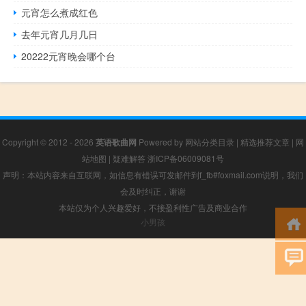
元宵怎么煮成红色
去年元宵几月几日
20222元宵晚会哪个台
Copyright © 2012 - 2026
英语歌曲网
Powered by
网站分类目录
|
精选推荐文章
|
网
站地图
|
疑难解答
浙ICP备06009081号
声明：本站内容来自互联网，如信息有错误可发邮件到f_fb#foxmail.com说明，我们
会及时纠正，谢谢
本站仅为个人兴趣爱好，不接盈利性广告及商业合作
小男孩