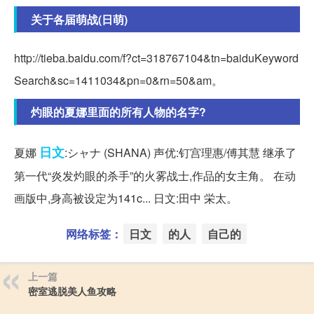
关于各届萌战(日萌)
http://tieba.baidu.com/f?ct=318767104&tn=baiduKeyword
Search&sc=1411034&pn=0&rn=50&am。
灼眼的夏娜里面的所有人物的名字?
日文
夏娜
:シャナ (SHANA) 声优:钉宫理惠/傅其慧 继承了
第一代“炎发灼眼的杀手”的火雾战士,作品的女主角。 在动
画版中,身高被设定为141c... 日文:田中 栄太。
网络标签：
日文
的人
自己的
上一篇
密室逃脱美人鱼攻略