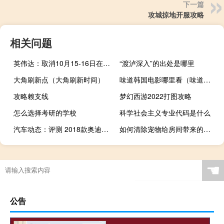
下一篇
攻城掠地开服攻略
相关问题
英伟达：取消10月15-16日在以色列特拉维夫举办现场AI峰会的安排
“渡泸深入”的出处是哪里
大角刷新点（大角刷新时间）
味道韩国电影哪里看（味道韩国电影511）
攻略赖支线
梦幻西游2022打图攻略
怎么选择考研的学校
科学社会主义专业代码是什么
汽车动态：评测 2018款奥迪A4与2018款本田雅阁2.0T谁更值得购买呢
如何清除宠物给房间带来的异味
☚
公告