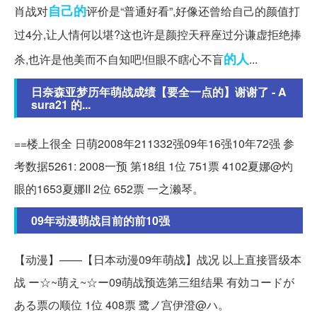
自己的
肖战对
评价是“普通好看”,好像还曾给自己的颜值打
过4分,让人情何以堪?这也许是颜控天秤座过分谦虚拒绝捧
的人
杀,也许是他美而不自知吧!但眼不瞎心不盲
...
日奈森亚梦历年萌战成绩【要全一点的】谢谢了 - A
sura21 的...
==楼上很全 日萌2008年211332强09年16强10年72强 参
考数据5261: 2008一预 第18组 1位 751票 4102夏娜@灼
眼的1653夏娜II 2位 652票 一之濑琴。
09年动漫萌战目前的前10强
【动漫】——【日本动漫09年萌战】战况 以上直接晋级本
战 ー☆~萌え~☆ー09萌战预选第三组结果 有効コードが
ある票の顺位 1位 408票 鹭ノ宫伊澄@ハ。