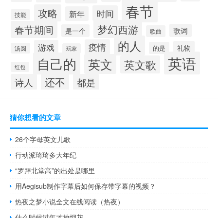
春节
攻略
时间
新年
技能
梦幻西游
春节期间
歌词
是一个
歌曲
的人
疫情
游戏
礼物
的是
汤圆
玩家
英语
自己的
英文
英文歌
红包
还不
诗人
都是
猜你想看的文章
26个字母英文儿歌
行动派琦琦多大年纪
“罗拜北堂高”的出处是哪里
用Aegisub制作字幕后如何保存带字幕的视频？
热夜之梦小说全文在线阅读（热夜）
什么时候过年才放烟花