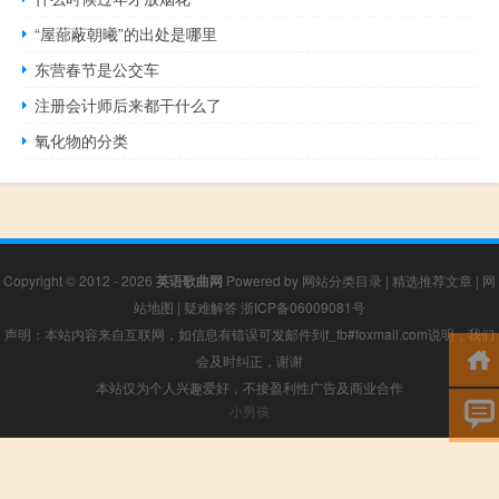
“屋蔀蔽朝曦”的出处是哪里
东营春节是公交车
注册会计师后来都干什么了
氧化物的分类
Copyright © 2012 - 2026
英语歌曲网
Powered by
网站分类目录
|
精选推荐文章
|
网
站地图
|
疑难解答
浙ICP备06009081号
声明：本站内容来自互联网，如信息有错误可发邮件到f_fb#foxmail.com说明，我们
会及时纠正，谢谢
本站仅为个人兴趣爱好，不接盈利性广告及商业合作
小男孩