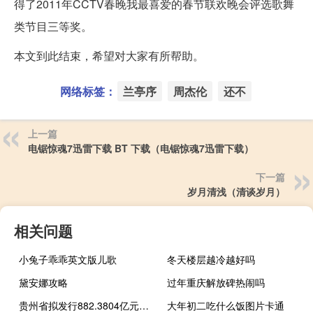
得了2011年CCTV春晚我最喜爱的春节联欢晚会评选歌舞
类节目三等奖。
本文到此结束，希望对大家有所帮助。
网络标签：
兰亭序
周杰伦
还不
上一篇
电锯惊魂7迅雷下载 BT 下载（电锯惊魂7迅雷下载）
下一篇
岁月清浅（清谈岁月）
相关问题
小兔子乖乖英文版儿歌
冬天楼层越冷越好吗
黛安娜攻略
过年重庆解放碑热闹吗
贵州省拟发行882.3804亿元特殊再融资债券
大年初二吃什么饭图片卡通