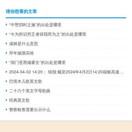
猜你想看的文章
“中堕四时之施”的出处是哪里
“今为所识穷乏者得我而为之”的出处是哪里
成林是什么意思
拜年烟酒买啥
“洞门苍黑烟雾生”的出处是哪里
2024-04-02 14:20： 续报:截至2024年4月2日14:20福银高速蓝商段西安方向李家河隧道内K1607+600处发生交通事故,事故路段主线、蓝田服务区K1599+500处、秦岭隧道入口K1582+300处,商洛西、南城子、杨斜、葛牌收费站入口西安方向临时管控,前往西安方向车辆由商州枢纽K0处分流至沪陕高速。 ​​​
巴塔木儿歌英文歌
二十六个英文字母歌曲
经典英文歌
警察检查需要出示什么