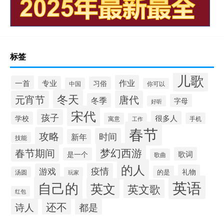
标签
儿歌
作业
一首
专业
习俗
中国
你可以
冬天
元宵节
唐代
冬季
字母
好听
宋代
孩子
很多人
学校
寓意
手机
工作
春节
攻略
时间
新年
技能
梦幻西游
春节期间
歌词
是一个
歌曲
的人
疫情
游戏
礼物
的是
汤圆
玩家
英语
自己的
英文
英文歌
红包
还不
诗人
都是