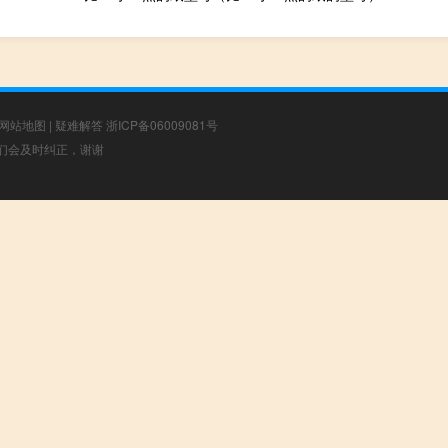
网站地图
|
疑难解答
浙ICP备06009081号
，我们会及时纠正，谢谢