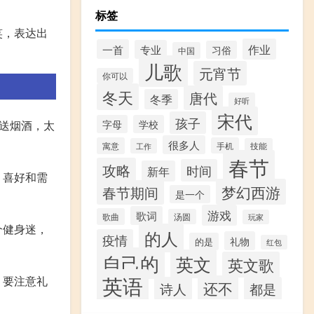
标签
笑，表达出
作业
一首
专业
习俗
中国
儿歌
元宵节
你可以
冬天
唐代
冬季
好听
宋代
孩子
字母
学校
送烟酒，太
很多人
寓意
手机
工作
技能
春节
攻略
时间
新年
、喜好和需
梦幻西游
春节期间
是一个
游戏
歌词
歌曲
汤圆
玩家
个健身迷，
的人
疫情
礼物
的是
红包
自己的
英文
英文歌
英语
，要注意礼
还不
诗人
都是