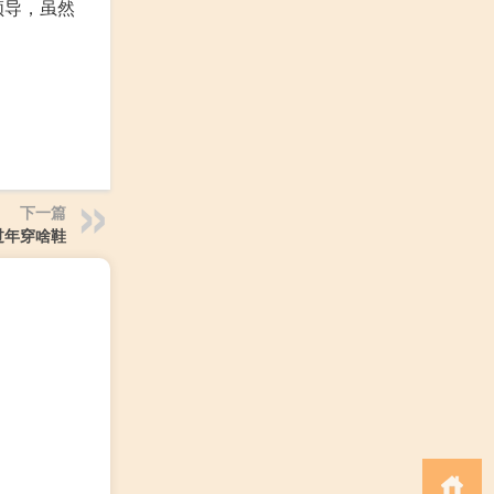
领导，虽然
下一篇
过年穿啥鞋