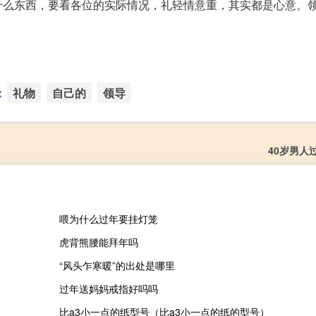
什么东西，要看各位的实际情况，礼轻情意重，其实都是心意。
：
礼物
自己的
领导
40岁男人
喂为什么过年要挂灯笼
虎背熊腰能拜年吗
“风头乍寒暖”的出处是哪里
过年送妈妈戒指好吗吗
比a3小一点的纸型号（比a3小一点的纸的型号）