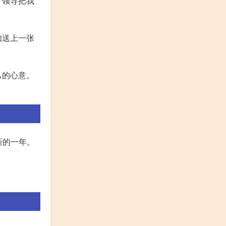
。领导把我
如送上一张
己的心意。
新的一年。
。