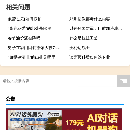
相关问题
兼营 进项如何抵扣
郑州招教都考什么内容
“事往花委”的出处是哪里
以色列国防军：目前加沙地带仍有241名被扣押人员
春节油价还会降吗
什么是拉丝工艺
男子在家门口装摄像头被邻居起诉还输了官司 到底什么情况呢
美利达战士
“俯槛鉴清泚”的出处是哪里
读完预科后如何选专业
☚
公告