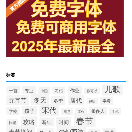
标签
儿歌
作业
一首
专业
习俗
中国
你可以
冬天
元宵节
唐代
冬季
字母
好听
宋代
孩子
很多人
学校
寓意
手机
工作
春节
攻略
时间
新年
技能
梦幻西游
春节期间