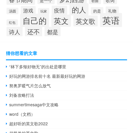
歌词
是一个
歌曲
的人
疫情
游戏
礼物
的是
汤圆
玩家
英语
自己的
英文
英文歌
红包
还不
诗人
都是
猜你想看的文章
“林下多惭好物无”的出处是哪里
好玩的网游排名前十名 最新最好玩的网游
努奥罗暖气片怎么放气
刘备攻略打法
summertimesaga中文攻略
word（文档）
超好听的英文歌2022