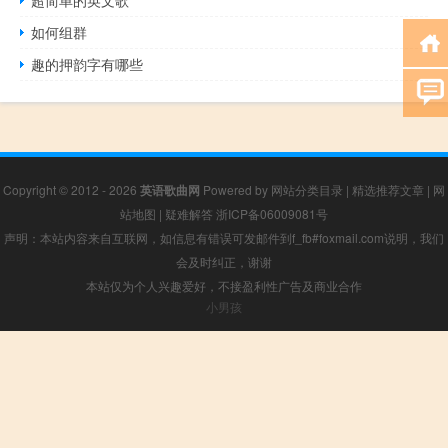
超简单的英文歌
如何组群
趣的押韵字有哪些
Copyright © 2012 - 2026
英语歌曲网
Powered by
网站分类目录
|
精选推荐文章
|
网
站地图
|
疑难解答
浙ICP备06009081号
声明：本站内容来自互联网，如信息有错误可发邮件到f_fb#foxmail.com说明，我们
会及时纠正，谢谢
本站仅为个人兴趣爱好，不接盈利性广告及商业合作
小男孩