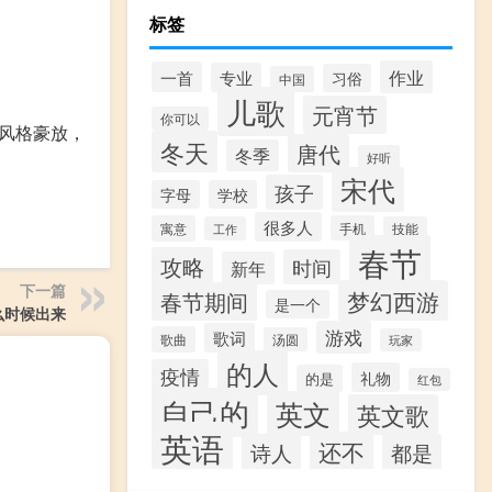
标签
作业
一首
专业
习俗
中国
儿歌
元宵节
你可以
风格豪放，
冬天
唐代
冬季
好听
宋代
孩子
字母
学校
很多人
寓意
手机
工作
技能
春节
攻略
时间
新年
下一篇
梦幻西游
春节期间
是一个
么时候出来
游戏
歌词
歌曲
汤圆
玩家
的人
疫情
礼物
的是
红包
自己的
英文
英文歌
英语
还不
诗人
都是