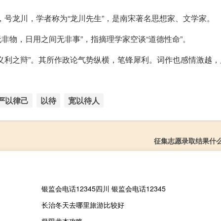
同甫，号龙川，学者称为“龙川先生”，是南宋著名思想家、文学家。
无非物，日用之间无非事”，指摘理学家空谈“道德性命”。
义利之辩”。其所作政论气势纵横，笔锋犀利。词作也感情激越，
严以律己
以待
宽以待人
征集志愿录取结果什
银监会电话12345四川 银监会电话12345
长治冬天去哪里旅游比较好