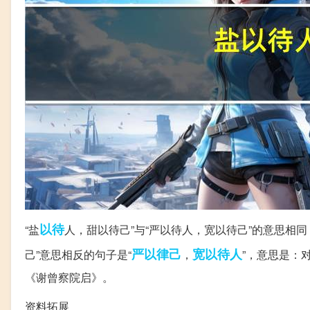
以待
“盐
人，甜以待己”与“严以待人，宽以待己”的意思相
严以律己
宽以待人
己”意思相反的句子是“
，
”，意思是：
《谢曾察院启》。
资料拓展