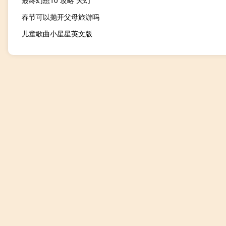
最终幻想10 攻略 天幻
春节可以抛开父母旅游吗
儿童歌曲小星星英文版