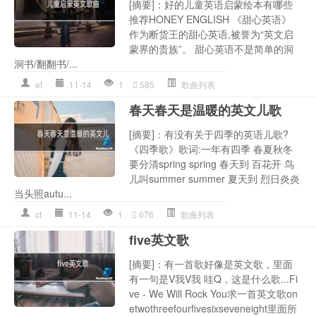
[摘要]：好的儿童英语启蒙绘本有哪些
推荐HONEY ENGLISH 《甜心英语》
作为断货王的甜心英语,被誉为“英文启
蒙界的贵族”。 甜心英语不是简单的洞
洞书/翻翻书/...
et
11-14
1
585
歌曲列表
春天春天是温暖的英文儿歌
[摘要]：有没有关于四季的英语儿歌?
《四季歌》歌词:一年有四季 春夏秋冬
要分清spring spring 春天到 百花开 鸟
儿叫summer summer 夏天到 烈日炎炎
当头照autu...
ct
11-14
1
676
歌曲列表
five英文歌
[摘要]：有一首歌好像是英文歌，里面
有一句是V我V我 哇Q，这是什么歌...Fi
ve - We Will Rock You求一首英文歌on
etwothreefourfivesixseveneight里面所