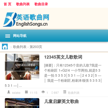
首 页
歌曲列表
歌曲目录
网站导航
>
歌曲列表
- 第203页
12345英文儿歌歌词
[摘要]：只有12345个音的儿歌?我是一
个粉刷匠 1=G2/4 一小节两拍,就是5 3
是一拍 5 3 5 3│5 3 1 —│2 4 3 2│5 —
│ 我是一个粉刷匠,粉刷本领强 5 3 5 3│
5 3 1 —│...
sslake
11-15
1
697
歌曲列表
儿童启蒙英文歌曲