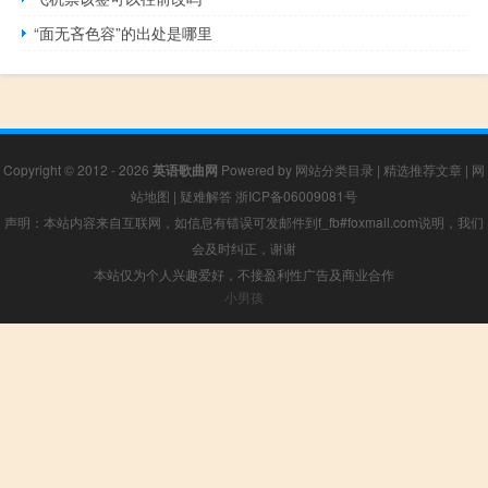
“面无吝色容”的出处是哪里
Copyright © 2012 - 2026
英语歌曲网
Powered by
网站分类目录
|
精选推荐文章
|
网
站地图
|
疑难解答
浙ICP备06009081号
声明：本站内容来自互联网，如信息有错误可发邮件到f_fb#foxmail.com说明，我们
会及时纠正，谢谢
本站仅为个人兴趣爱好，不接盈利性广告及商业合作
小男孩