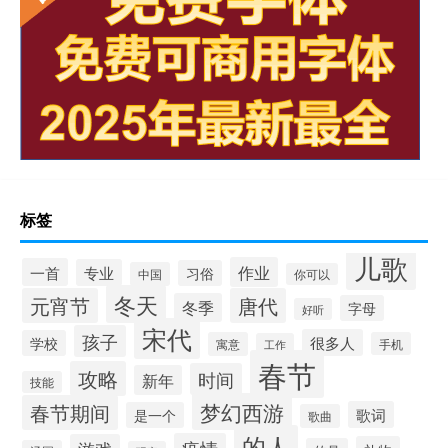
标签
儿歌
作业
一首
专业
习俗
中国
你可以
冬天
元宵节
唐代
冬季
字母
好听
宋代
孩子
很多人
学校
寓意
手机
工作
春节
攻略
时间
新年
技能
梦幻西游
春节期间
歌词
是一个
歌曲
的人