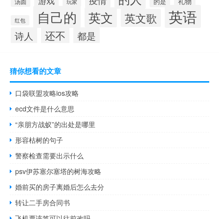
疫情
游戏
礼物
的是
汤圆
玩家
英语
自己的
英文
英文歌
红包
还不
诗人
都是
猜你想看的文章
口袋联盟攻略ios攻略
ecd文件是什么意思
“亲朋方战蚁”的出处是哪里
形容枯树的句子
警察检查需要出示什么
psv伊苏塞尔塞塔的树海攻略
婚前买的房子离婚后怎么去分
转让二手房合同书
飞机票该签可以往前改吗