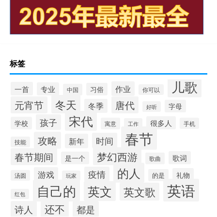
标签
儿歌
作业
一首
专业
习俗
中国
你可以
冬天
元宵节
唐代
冬季
字母
好听
宋代
孩子
很多人
学校
寓意
手机
工作
春节
攻略
时间
新年
技能
梦幻西游
春节期间
歌词
是一个
歌曲
的人
疫情
游戏
礼物
的是
汤圆
玩家
英语
自己的
英文
英文歌
红包
还不
诗人
都是