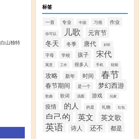
。
标签
作业
一首
专业
习俗
中国
儿歌
元宵节
你可以
冬天
唐代
长白山独特
冬季
好听
宋代
孩子
字母
学校
很多人
寓意
手机
工作
技能
春节
攻略
时间
新年
梦幻西游
春节期间
是一个
游戏
歌词
歌曲
汤圆
玩家
的人
疫情
礼物
的是
红包
自己的
英文
英文歌
英语
还不
诗人
都是