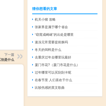
猜你想看的文章
机关小猪 攻略
张家界是属于哪个省会
“窈窕成崎岖”的出处是哪里
速冻元宵需要提前换吗
冬天的饵料是什么
下一篇
去重庆过年去哪里玩最好
区别是什么
厦门市花?（厦门市花是什么）
过年哪里可以买刮刮卡呢
在春节里 人们喜欢干什么
比较伤感的英文歌曲