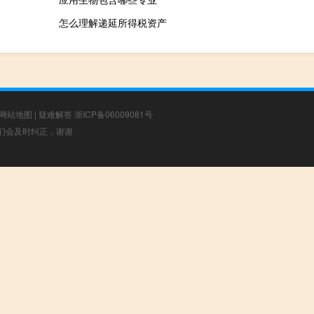
怎么理解递延所得税资产
网站地图
|
疑难解答
浙ICP备06009081号
，我们会及时纠正，谢谢