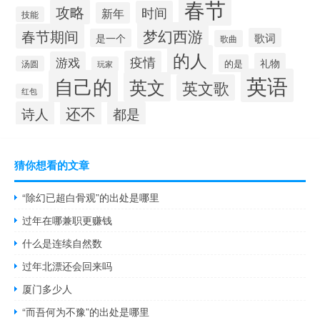
春节
攻略
时间
新年
技能
梦幻西游
春节期间
歌词
是一个
歌曲
的人
疫情
游戏
礼物
的是
汤圆
玩家
英语
自己的
英文
英文歌
红包
还不
诗人
都是
猜你想看的文章
“除幻已超白骨观”的出处是哪里
过年在哪兼职更赚钱
什么是连续自然数
过年北漂还会回来吗
厦门多少人
“而吾何为不豫”的出处是哪里