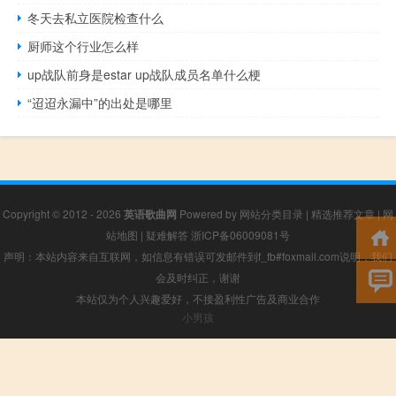
冬天去私立医院检查什么
厨师这个行业怎么样
up战队前身是estar up战队成员名单什么梗
“迢迢永漏中”的出处是哪里
Copyright © 2012 - 2026
英语歌曲网
Powered by
网站分类目录
|
精选推荐文章
|
网
站地图
|
疑难解答
浙ICP备06009081号
声明：本站内容来自互联网，如信息有错误可发邮件到f_fb#foxmail.com说明，我们
会及时纠正，谢谢
本站仅为个人兴趣爱好，不接盈利性广告及商业合作
小男孩