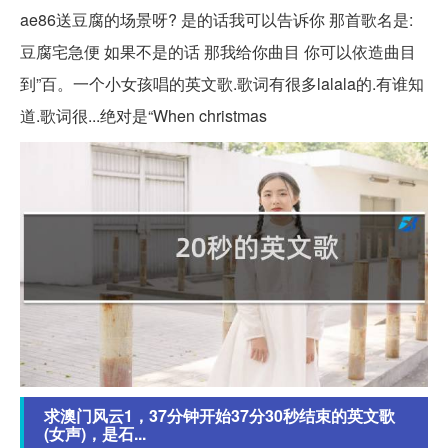
ae86送豆腐的场景呀? 是的话我可以告诉你 那首歌名是:
豆腐宅急便 如果不是的话 那我给你曲目 你可以依造曲目
到”百。一个小女孩唱的英文歌.歌词有很多lalala的.有谁知
道.歌词很...绝对是“When christmas
求澳门风云1，37分钟开始37分30秒结束的英文歌
(女声)，是石...