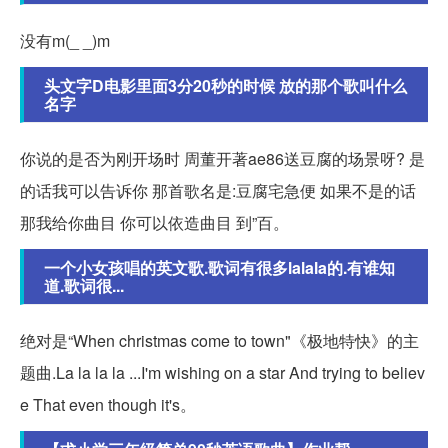
没有m(_ _)m
头文字D电影里面3分20秒的时候 放的那个歌叫什么
名字
你说的是否为刚开场时 周董开著ae86送豆腐的场景呀? 是
的话我可以告诉你 那首歌名是:豆腐宅急便 如果不是的话
那我给你曲目 你可以依造曲目 到”百。
一个小女孩唱的英文歌.歌词有很多lalala的.有谁知
道.歌词很...
绝对是“When christmas come to town"《极地特快》的主
题曲.La la la la ...I'm wishing on a star And trying to believ
e That even though it's。