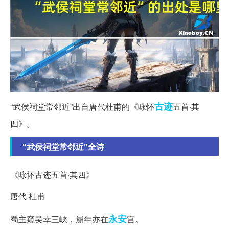
古迹
“武侯祠堂常邻近”出自唐代杜甫的《咏怀
五首·其
四》。
“武侯祠堂常邻近”全诗
《咏怀古迹五首·其四》
唐代 杜甫
永安
蜀主窥吴幸三峡，崩年亦在
宫。