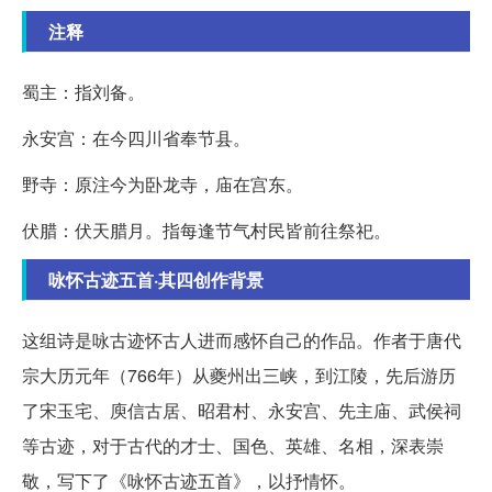
注释
蜀主：指刘备。
永安宫：在今四川省奉节县。
野寺：原注今为卧龙寺，庙在宫东。
伏腊：伏天腊月。指每逢节气村民皆前往祭祀。
咏怀古迹五首·其四创作背景
这组诗是咏古迹怀古人进而感怀自己的作品。作者于唐代
宗大历元年（766年）从夔州出三峡，到江陵，先后游历
了宋玉宅、庾信古居、昭君村、永安宫、先主庙、武侯祠
等古迹，对于古代的才士、国色、英雄、名相，深表崇
敬，写下了《咏怀古迹五首》，以抒情怀。