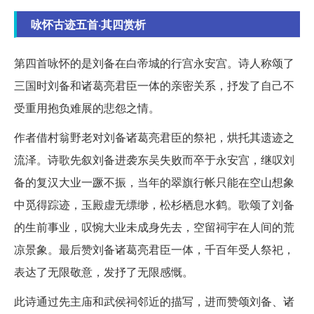
咏怀古迹五首·其四赏析
第四首咏怀的是刘备在白帝城的行宫永安宫。诗人称颂了
三国时刘备和诸葛亮君臣一体的亲密关系，抒发了自己不
受重用抱负难展的悲怨之情。
作者借村翁野老对刘备诸葛亮君臣的祭祀，烘托其遗迹之
流泽。诗歌先叙刘备进袭东吴失败而卒于永安宫，继叹刘
备的复汉大业一蹶不振，当年的翠旗行帐只能在空山想象
中觅得踪迹，玉殿虚无缥缈，松杉栖息水鹤。歌颂了刘备
的生前事业，叹惋大业未成身先去，空留祠宇在人间的荒
凉景象。最后赞刘备诸葛亮君臣一体，千百年受人祭祀，
表达了无限敬意，发抒了无限感慨。
此诗通过先主庙和武侯祠邻近的描写，进而赞颂刘备、诸