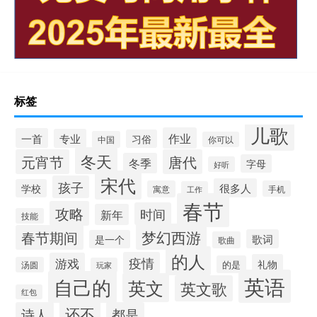
标签
儿歌
作业
一首
专业
习俗
中国
你可以
冬天
元宵节
唐代
冬季
字母
好听
宋代
孩子
很多人
学校
寓意
手机
工作
春节
攻略
时间
新年
技能
梦幻西游
春节期间
歌词
是一个
歌曲
的人
疫情
游戏
礼物
的是
汤圆
玩家
英语
自己的
英文
英文歌
红包
还不
诗人
都是