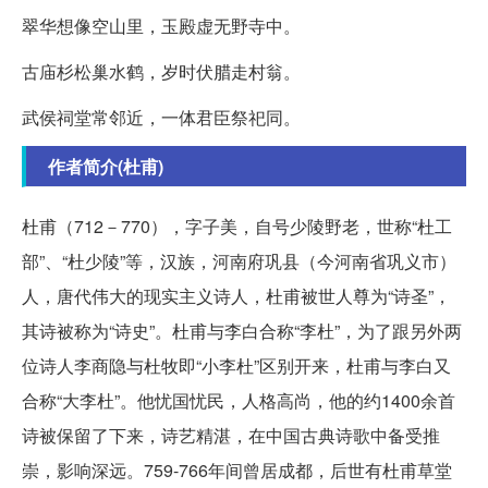
翠华想像空山里，玉殿虚无野寺中。
古庙杉松巢水鹤，岁时伏腊走村翁。
武侯祠堂常邻近，一体君臣祭祀同。
作者简介(杜甫)
杜甫（712－770），字子美，自号少陵野老，世称“杜工
部”、“杜少陵”等，汉族，河南府巩县（今河南省巩义市）
人，唐代伟大的现实主义诗人，杜甫被世人尊为“诗圣”，
其诗被称为“诗史”。杜甫与李白合称“李杜”，为了跟另外两
位诗人李商隐与杜牧即“小李杜”区别开来，杜甫与李白又
合称“大李杜”。他忧国忧民，人格高尚，他的约1400余首
诗被保留了下来，诗艺精湛，在中国古典诗歌中备受推
崇，影响深远。759-766年间曾居成都，后世有杜甫草堂