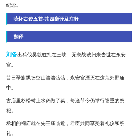
纪念。
咏怀古迹五首·其四翻译及注释
翻译
刘备
出兵伐吴就驻扎在三峡，无奈战败归来去世在永安
宫。
昔日翠旗飘扬空山浩浩荡荡，永安宫湮灭在这荒郊野庙
中。
古庙里杉松树上水鹤做了巢，每逢节令仍举行隆重的祭
祀。
丞相的祠庙就在先王庙临近，君臣共同享受着礼仪和祭
礼。