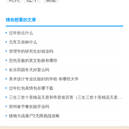
猜你想看的文章
过年炒点什么
元宵又俗称什么
管理学的研究生好就业吗
悲伤至极的英文歌曲有哪些
欢乐田园冬天好耍么吗
美术设计专业比较好的学校 有哪些大学
过年红包表情包在哪下载
三生三世十里桃花天君和帝君谁厉害（三生三世十里桃花天君和帝君什么关系）
郑州春节餐饮能开业吗
植物大战僵尸2无限挑战攻略