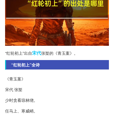
宋代
“红轮初上”出自
张榘的《青玉案》。
“红轮初上”全诗
《青玉案》
宋代 张榘
少时贪看琼林绕。
任马上、寒威峭。