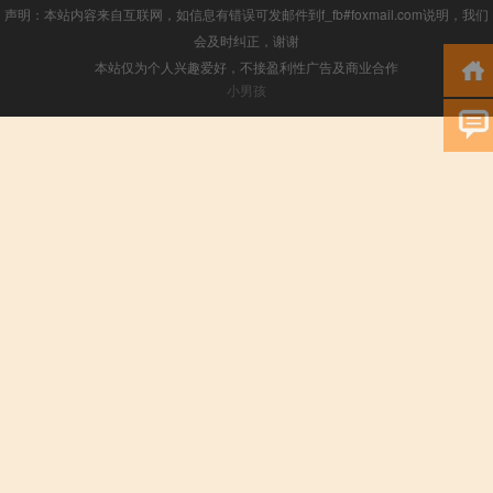
声明：本站内容来自互联网，如信息有错误可发邮件到f_fb#foxmail.com说明，我们
会及时纠正，谢谢
本站仅为个人兴趣爱好，不接盈利性广告及商业合作
小男孩