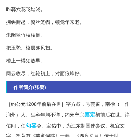
昨暮六花飞逗晓。
拥衾慵起，鬓丝笼帽，顿觉年来老。
朱阑翠竹枝枝倒。
把玉甃、棱层趁风扫。
楼上一樽须放早。
同云收尽，红轮初上，对面狼峰好。
作者简介(张榘)
［约公元1208年前后在世］字方叔，号芸窗，南徐（一作
嘉定
润州）人。生卒年均不详，约宋宁宗
初前后在世。淳
句容
佑间，任
令。宝佑中，为江东制置使参议、机宜文
字。榘著有《芸窗词稿》一卷，《四库总目》传于世。