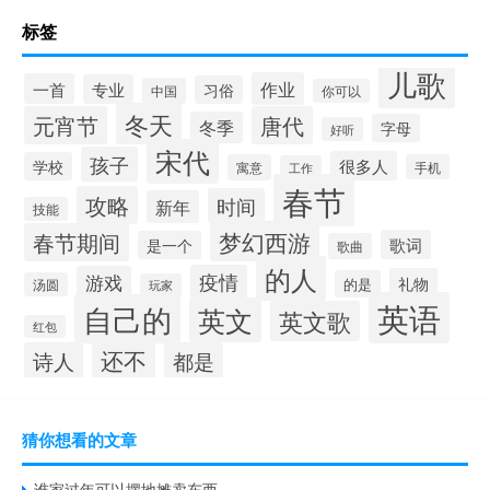
标签
儿歌
作业
一首
专业
习俗
中国
你可以
冬天
元宵节
唐代
冬季
字母
好听
宋代
孩子
很多人
学校
寓意
手机
工作
春节
攻略
时间
新年
技能
梦幻西游
春节期间
歌词
是一个
歌曲
的人
疫情
游戏
礼物
的是
汤圆
玩家
英语
自己的
英文
英文歌
红包
还不
诗人
都是
猜你想看的文章
谁家过年可以摆地摊卖东西