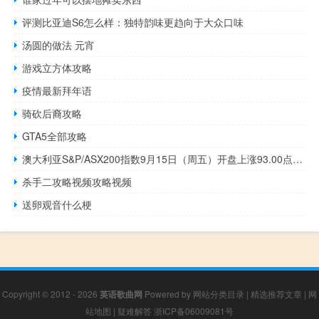
评测比亚迪S6怎么样：独特韵味更趋向于大众口味
汤圆的做法 元宵
游戏立方体攻略
疫情最新拜年语
骑砍后裔攻略
GTA5全部攻略
澳大利亚S&P/ASX200指数9月15日（周五）开盘上涨93.00点涨幅1.29%报7279.5点
杀手二攻略视频攻略视频
送卵观音什么梗
Copyright © 2012 - 2026
英语歌曲网
Powered by
网站分类目录
|
精选推荐文章
|
网
站地图
|
疑难解答
浙ICP备06009081号