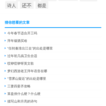
还不
诗人
都是
猜你想看的文章
今年春节适合开工吗
拜年烟酒买啥
“任转秦淮出江去”的出处是哪里
过年初几搞卫生合适
哎咿哎咿呀英文歌
梦幻西游老王拜年语音在哪
“雪霁山疑近”的出处是哪里
三妻四妾齐攻略
算盘侠什么梗？什么梗
描写山和月亮的诗句