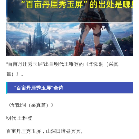
“百亩丹厓秀玉屏”出自明代王稚登的《华阳洞（采真
篇）》。
“百亩丹厓秀玉屏”全诗
《华阳洞（采真篇）》
明代 王稚登
百亩丹厓秀玉屏，山深日暗昼冥冥。