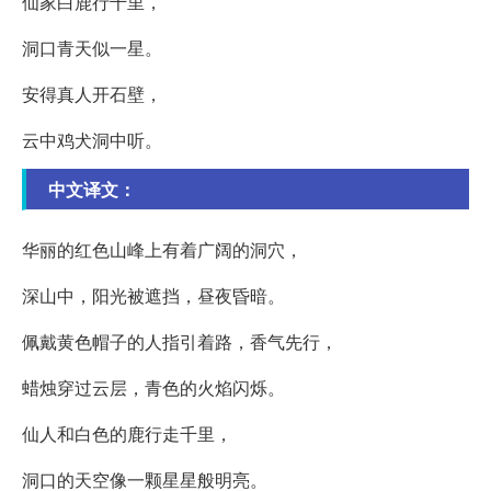
仙家白鹿行千里，
洞口青天似一星。
安得真人开石壁，
云中鸡犬洞中听。
中文译文：
华丽的红色山峰上有着广阔的洞穴，
深山中，阳光被遮挡，昼夜昏暗。
佩戴黄色帽子的人指引着路，香气先行，
蜡烛穿过云层，青色的火焰闪烁。
仙人和白色的鹿行走千里，
洞口的天空像一颗星星般明亮。