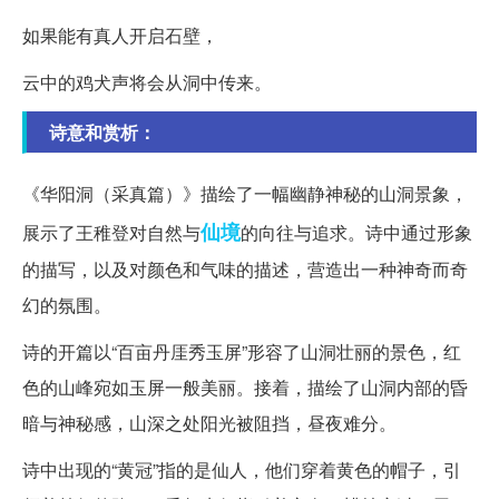
如果能有真人开启石壁，
云中的鸡犬声将会从洞中传来。
诗意和赏析：
《华阳洞（采真篇）》描绘了一幅幽静神秘的山洞景象，
仙境
展示了王稚登对自然与
的向往与追求。诗中通过形象
的描写，以及对颜色和气味的描述，营造出一种神奇而奇
幻的氛围。
诗的开篇以“百亩丹厓秀玉屏”形容了山洞壮丽的景色，红
色的山峰宛如玉屏一般美丽。接着，描绘了山洞内部的昏
暗与神秘感，山深之处阳光被阻挡，昼夜难分。
诗中出现的“黄冠”指的是仙人，他们穿着黄色的帽子，引