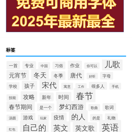
标签
儿歌
作业
一首
专业
习俗
中国
你可以
冬天
元宵节
唐代
冬季
字母
好听
宋代
孩子
很多人
学校
寓意
手机
工作
春节
攻略
时间
新年
技能
梦幻西游
春节期间
歌词
是一个
歌曲
的人
疫情
游戏
礼物
的是
汤圆
玩家
英语
自己的
英文
英文歌
红包