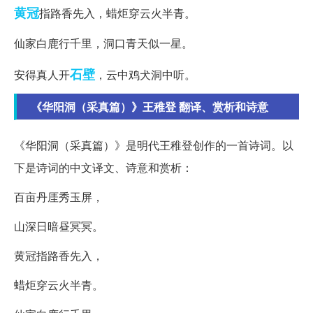
黄冠
指路香先入，蜡炬穿云火半青。
仙家白鹿行千里，洞口青天似一星。
石壁
安得真人开
，云中鸡犬洞中听。
《华阳洞（采真篇）》王稚登 翻译、赏析和诗意
《华阳洞（采真篇）》是明代王稚登创作的一首诗词。以
下是诗词的中文译文、诗意和赏析：
百亩丹厓秀玉屏，
山深日暗昼冥冥。
黄冠指路香先入，
蜡炬穿云火半青。