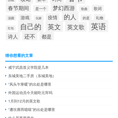
梦幻西游
春节期间
歌词
是一个
歌曲
的人
疫情
游戏
礼物
的是
汤圆
玩家
英语
自己的
英文
英文歌
红包
还不
诗人
都是
猜你想看的文章
咸宁武昌首义学院是几本
东城美地二手房（东城美地）
“风头乍寒暖”的出处是哪里
外国运动员今天能吃元宵吗
1月到12月的英文歌
“遭坎廪而噫嘻”的出处是哪里
什么是筹资资金