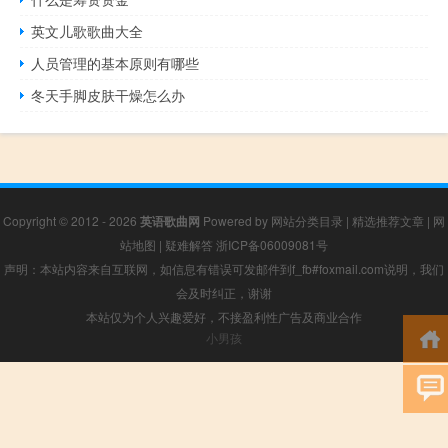
英文儿歌歌曲大全
人员管理的基本原则有哪些
冬天手脚皮肤干燥怎么办
Copyright © 2012 - 2026
英语歌曲网
Powered by
网站分类目录
|
精选推荐文章
|
网
站地图
|
疑难解答
浙ICP备06009081号
声明：本站内容来自互联网，如信息有错误可发邮件到f_fb#foxmail.com说明，我们
会及时纠正，谢谢
本站仅为个人兴趣爱好，不接盈利性广告及商业合作
小男孩