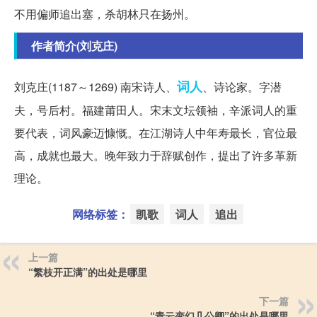
不用偏师追出塞，杀胡林只在扬州。
作者简介(刘克庄)
词人
刘克庄(1187～1269) 南宋诗人、
、诗论家。字潜
夫，号后村。福建莆田人。宋末文坛领袖，辛派词人的重
要代表，词风豪迈慷慨。在江湖诗人中年寿最长，官位最
高，成就也最大。晚年致力于辞赋创作，提出了许多革新
理论。
网络标签：
凯歌
词人
追出
上一篇
“繁枝开正满”的出处是哪里
下一篇
“青云变幻几公卿”的出处是哪里