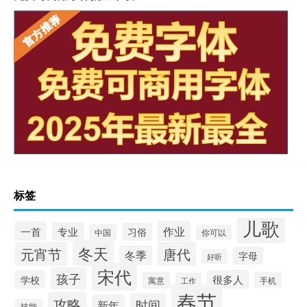
标签
儿歌
作业
一首
专业
习俗
中国
你可以
冬天
元宵节
唐代
冬季
字母
好听
宋代
孩子
很多人
学校
寓意
手机
工作
春节
攻略
时间
新年
技能