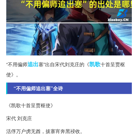
追出
凯歌
“不用偏师
塞”出自宋代刘克庄的《
十首呈贾枢
使》。
“不用偏师追出塞”全诗
《凯歌十首呈贾枢使》
宋代 刘克庄
活俘万户虏无酋，拔寨宵奔黑祲收。