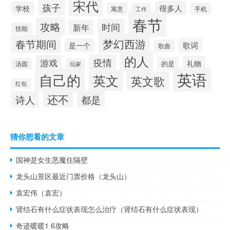
宋代
孩子
很多人
学校
寓意
手机
工作
春节
攻略
时间
新年
技能
梦幻西游
春节期间
歌词
是一个
歌曲
的人
疫情
游戏
礼物
的是
汤圆
玩家
英语
自己的
英文
英文歌
红包
还不
诗人
都是
猜你想看的文章
国神是女生恶魔住隔壁
龙头山景区最近门票价格（龙头山）
袁宏伟（袁宏）
肾结石有什么症状表现怎么治疗（肾结石有什么症状表现）
奇迹暖暖1 6攻略