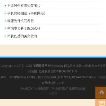
东北过年有哪些菜图片
手机网络测速（手机网络）
欧盟为什么罚谷歌
中国电力科学院怎么样
比较伤感的英文歌曲
Copyright © 2012 - 2026
英语歌曲网
Powered by
网站分类目录
|
精选推荐文章
|
网
站地图
|
疑难解答
浙ICP备06009081号
声明：本站内容来自互联网，如信息有错误可发邮件到f_fb#foxmail.com说明，我们
会及时纠正，谢谢
本站仅为个人兴趣爱好，不接盈利性广告及商业合作
小男孩