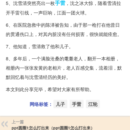
手雷
5、沈雪清突然亮出一枚
，沈之冰大惊，随着雪清拉
开手雷引线，一声巨响，江面一团火球。
6、在医院急救中的陈泽被告知，由于那一枪打在他昔日
的贯通伤口上，对其内脏没有任何损害，很快就能痊愈。
7、他知道，雪清救了他和儿子。
8、多年后，一个满脸沧桑的耄耋老人，翻开一本相册，
相册内一张张发黄的老相片，老人百感交集，流着泪，默
默回忆着与沈雪清经历的美好。
本文到此分享完毕，希望对大家有所帮助。
网络标签：
儿子
手雷
江轮
上一篇
ppt圆圈1怎么打出来（ppt圆圈1怎么打出来）