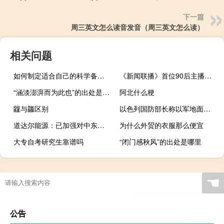
下一篇
周三英文怎么读音发音（周三英文怎么读）
相关问题
如何制定适合自己的科学备考规划
《新闻联播》首位90后主播来了！ 到底什么情况呢
“涵淡澎湃而为此也”的出处是哪里
阿北什么梗
龖与龘区别
以色列国防部长称以军地面行动进入“下一阶段” 到底什么情况嘞
道达尔能源：已加强对中东地区运营的安全警惕性
为什么外贸的衣服那么便宜
大专自考研究生靠谱吗
“闭门感秋风”的出处是哪里
☚
公告