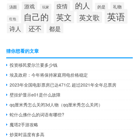
的人
疫情
游戏
礼物
的是
汤圆
玩家
英语
自己的
英文
英文歌
红包
还不
诗人
都是
猜你想看的文章
投资移民爱尔兰要多少钱
埃及政府：今年将保持家庭用电价格稳定
2023年全国电影票房已达471亿 超过2021年全年总票房
壁挂炉显示e01是什么故障
qq厘米秀怎么关闭3d人物（qq厘米秀怎么关闭）
蛇什么佛什么的词语有哪些?
魔塔2手游攻略
炒菜时温度有多高