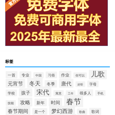
标签
儿歌
作业
一首
专业
习俗
中国
你可以
冬天
元宵节
唐代
冬季
字母
好听
宋代
孩子
很多人
学校
寓意
手机
工作
春节
攻略
时间
新年
技能
梦幻西游
春节期间
歌词
是一个
歌曲