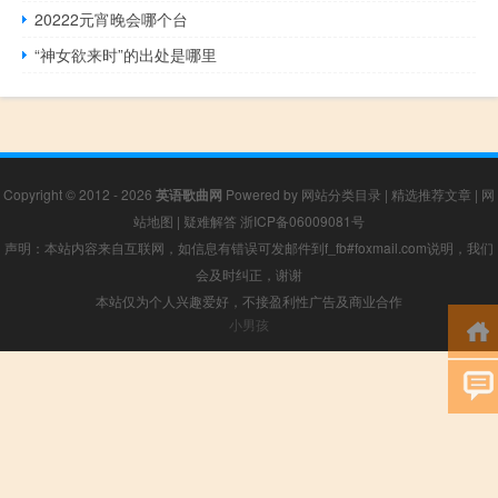
20222元宵晚会哪个台
“神女欲来时”的出处是哪里
Copyright © 2012 - 2026
英语歌曲网
Powered by
网站分类目录
|
精选推荐文章
|
网
站地图
|
疑难解答
浙ICP备06009081号
声明：本站内容来自互联网，如信息有错误可发邮件到f_fb#foxmail.com说明，我们
会及时纠正，谢谢
本站仅为个人兴趣爱好，不接盈利性广告及商业合作
小男孩