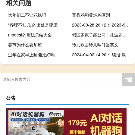
相关问题
大年初二不让花钱吗
瓦香鸡和黄焖鸡区别
“葬埋不知几”的出处是哪里
2023-09-28 20:12： 2023-9-28 20:10，因车辆交通事故，G2京沪高速去往上海方向K144+600处现场通行缓慢。 ​​​
modest的用法总结大全
俄国家原子能公司：扎波罗热核电站有望在2024年重启
春节为什么要加班
玲儿歌曲铃儿响叮当英文
过年在家早上睡懒觉好吗
2024-04-02 14:20： 续报:截至2024年4月2日14:20福银高速蓝商段西安方向李家河隧道内K1607+600处发生交通事故,事故路段主线、蓝田服务区K1599+500处、秦岭隧道入口K1582+300处,商洛西、南城子、杨斜、葛牌收费站入口西安方向临时管控,前往西安方向车辆由商州枢纽K0处分流至沪陕高速。 ​​​
☚
公告