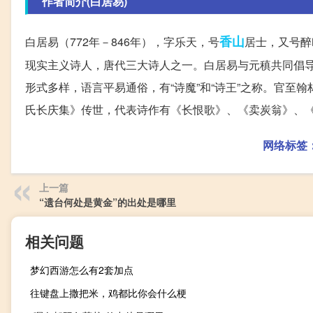
作者简介(白居易)
香山
白居易（772年－846年），字乐天，号
居士，又号醉
现实主义诗人，唐代三大诗人之一。白居易与元稹共同倡导
形式多样，语言平易通俗，有“诗魔”和“诗王”之称。官至
氏长庆集》传世，代表诗作有《长恨歌》、《卖炭翁》、
网络标签
上一篇
“遗台何处是黄金”的出处是哪里
相关问题
梦幻西游怎么有2套加点
往键盘上撒把米，鸡都比你会什么梗