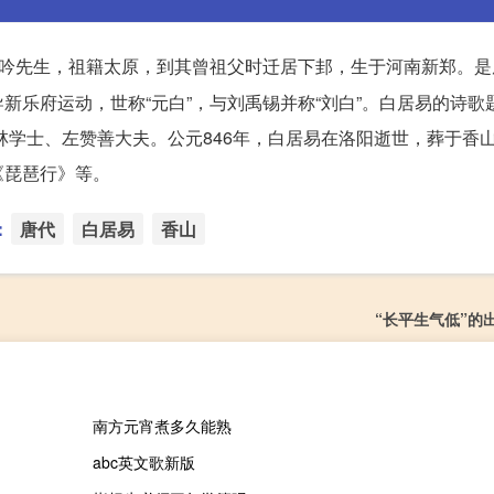
吟先生，祖籍太原，到其曾祖父时迁居下邽，生于河南新郑。是
新乐府运动，世称“元白”，与刘禹锡并称“刘白”。白居易的诗歌
翰林学士、左赞善大夫。公元846年，白居易在洛阳逝世，葬于香
《琵琶行》等。
：
唐代
白居易
香山
“长平生气低”的
南方元宵煮多久能熟
abc英文歌新版