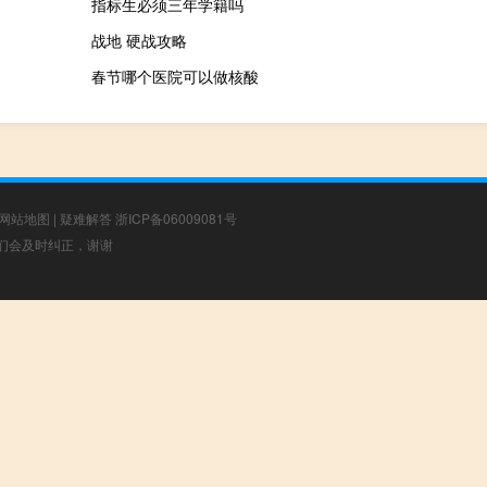
指标生必须三年学籍吗
战地 硬战攻略
春节哪个医院可以做核酸
网站地图
|
疑难解答
浙ICP备06009081号
，我们会及时纠正，谢谢