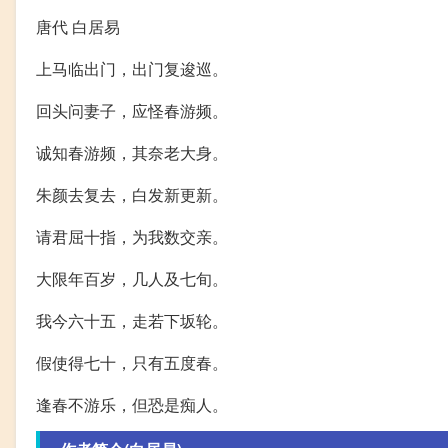
唐代 白居易
上马临出门，出门复逡巡。
回头问妻子，应怪春游频。
诚知春游频，其奈老大身。
朱颜去复去，白发新更新。
请君屈十指，为我数交亲。
大限年百岁，几人及七旬。
我今六十五，走若下坂轮。
假使得七十，只有五度春。
逢春不游乐，但恐是痴人。