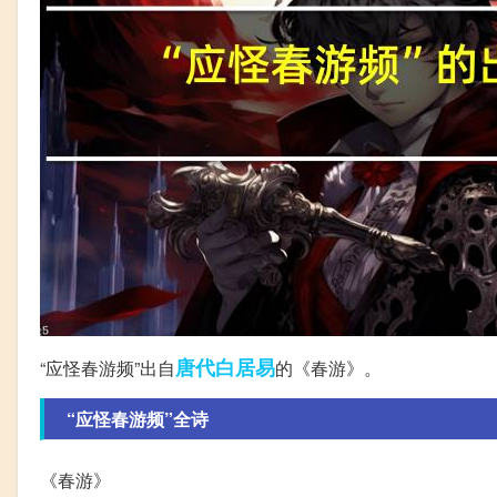
唐代
白居易
“应怪春游频”出自
的《春游》。
“应怪春游频”全诗
《春游》