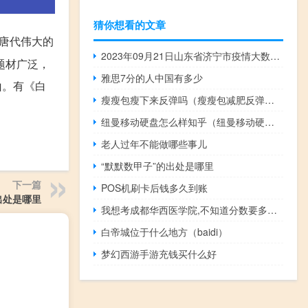
猜你想看的文章
唐代伟大的
2023年09月21日山东省济宁市疫情大数据-今日/今天疫情全网搜索最新实时消息动态情况通知播报
题材广泛，
雅思7分的人中国有多少
山。有《白
瘦瘦包瘦下来反弹吗（瘦瘦包减肥反弹吗）
纽曼移动硬盘怎么样知乎（纽曼移动硬盘怎么样）
老人过年不能做哪些事儿
“默默数甲子”的出处是哪里
下一篇
POS机刷卡后钱多久到账
出处是哪里
我想考成都华西医学院,不知道分数要多少 华西医科大学分数线
白帝城位于什么地方（baidi）
梦幻西游手游充钱买什么好