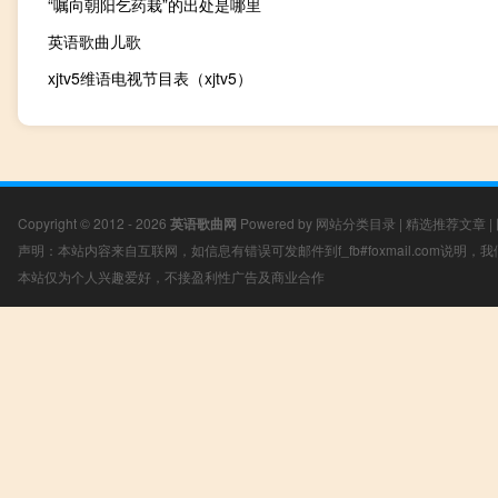
“嘱向朝阳乞药栽”的出处是哪里
英语歌曲儿歌
xjtv5维语电视节目表（xjtv5）
Copyright © 2012 - 2026
英语歌曲网
Powered by
网站分类目录
|
精选推荐文章
|
声明：本站内容来自互联网，如信息有错误可发邮件到f_fb#foxmail.com说明
本站仅为个人兴趣爱好，不接盈利性广告及商业合作