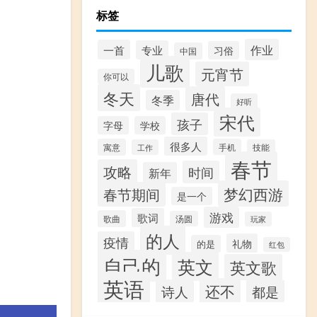
标签
作业
一首
专业
习俗
中国
儿歌
元宵节
你可以
冬天
唐代
冬季
好听
宋代
孩子
字母
学校
很多人
寓意
手机
工作
技能
春节
攻略
时间
新年
梦幻西游
春节期间
是一个
游戏
歌词
歌曲
汤圆
玩家
的人
疫情
礼物
的是
红包
自己的
英文
英文歌
英语
还不
诗人
都是