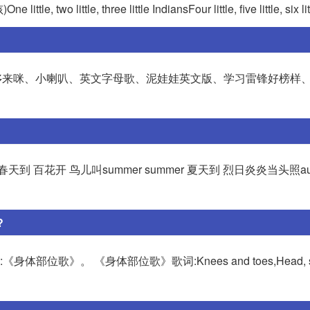
 little, three little IndiansFour little, five little, six li
、哆来咪、小喇叭、英文字母歌、泥娃娃英文版、学习雷锋好榜样
天到 百花开 鸟儿叫summer summer 夏天到 烈日炎炎当头照autu
?
:《身体部位歌》。 《身体部位歌》歌词:Knees and toes,Head, sh