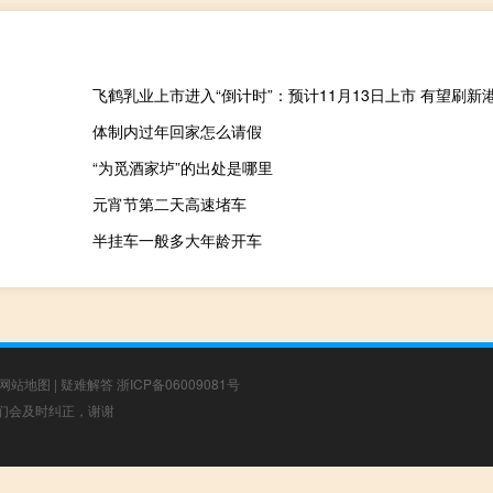
体制内过年回家怎么请假
“为觅酒家垆”的出处是哪里
元宵节第二天高速堵车
半挂车一般多大年龄开车
网站地图
|
疑难解答
浙ICP备06009081号
，我们会及时纠正，谢谢