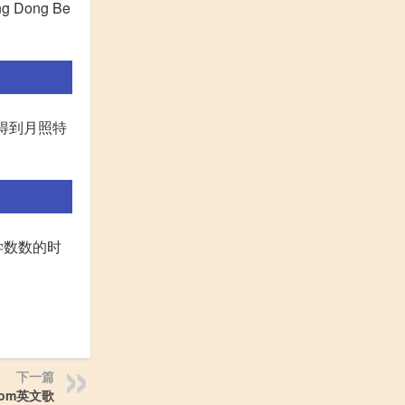
g Dong Be
得到月照特
单,学数数的时
下一篇
bom英文歌