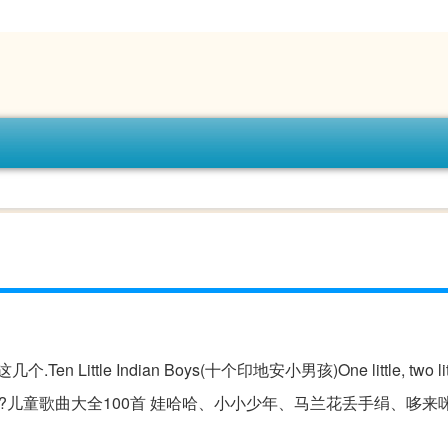
ttle Indian Boys(十个印地安小男孩)One little, two little, 
 little。幼儿儿歌歌名大全?儿童歌曲大全100首 娃哈哈、小小少年、马兰花丢手绢、