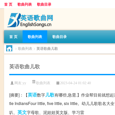
首 页
歌曲列表
歌曲目录
首 页
歌曲列表
歌曲目录
>
歌曲列表
>
英语歌曲儿歌
英语歌曲儿歌
歌曲列表
网友:
yy
2023-04-24 01:02:40
英语
儿歌
[摘要]：【
数字
有哪些,急需.】作业帮目前就想起这几个.Ten Li
tle IndiansFour little, five little, six
英文
叭、
字母歌、泥娃娃英文版、学习雷