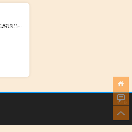
飞鹤乳业上市进入“倒计时”：预计11月13日上市 有望刷新港股乳制品行业募资规模纪录
小男孩