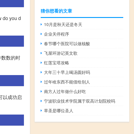
猜你想看的文章
do you d
10月是秋天还是冬天
企业关停程序
春节哪个医院可以做核酸
飞屋环游记英文歌
单,学数数的时
红莲宝塔攻略
大年三十早上喝汤圆好吗
过年啥东西不能借给别人
南方人过年做什么好吃
语启蒙可以成功启
宁波职业技术学院属于双高计划院校吗
草圣是哪位圣人