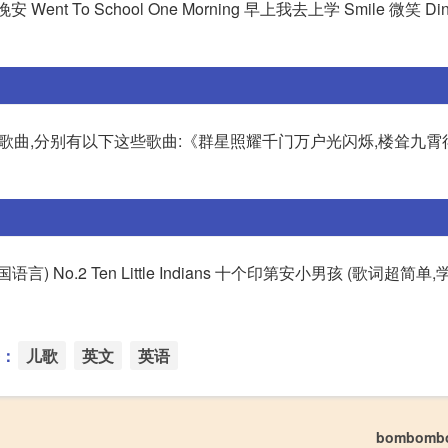
 晚安 Went To School One Morning 早上我去上学 Smile 微笑 Din
歌曲,分别有以下这些歌曲:《群星照耀千门万户光闪烁,楼耸九霄
译成各国语言) No.2 Ten Little Indians 十个印第安小男孩 (歌词超简
：
儿歌
英文
英语
bombom