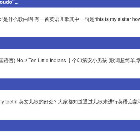
do”...
 do”是什么歌曲啊 有一首英语儿歌其中一句是“this is my sisiter how 
译成各国语言) No.2 Ten Little Indians 十个印第安小男孩 (歌词超简
n, then down go my teeth! 英文儿歌的好处? 大家都知道通过儿歌来进行英