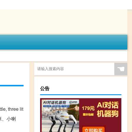
☚
公告
three lit
哆来咪、小喇