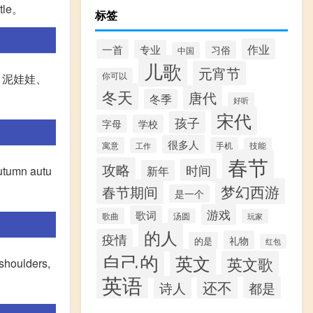
ttle。
标签
作业
一首
专业
习俗
中国
儿歌
元宵节
你可以
、泥娃娃、
冬天
唐代
冬季
好听
宋代
孩子
字母
学校
很多人
寓意
手机
工作
技能
春节
攻略
时间
新年
mn autu
梦幻西游
春节期间
是一个
游戏
歌词
歌曲
汤圆
玩家
的人
疫情
礼物
的是
红包
自己的
英文
英文歌
oulders,
英语
还不
诗人
都是