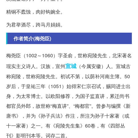
精铜不蠹蚀，肉好钩婉全。
为君举酒尽，跨马月娟娟。
作者简介(梅尧臣)
梅尧臣（1002～1060）字圣俞，世称宛陵先生，北宋著名
宣城
现实主义诗人。汉族，宣州
（今属安徽）人。宣城古
称宛陵，世称宛陵先生。初试不第，以荫补河南主簿。50
岁后，于皇祐三年（1051）始得宋仁宗召试，赐同进士出
身，为太常博士。以欧阳修荐，为国子监直讲，累迁尚书
都官员外郎，故世称“梅直讲”、“梅都官”。曾参与编撰《新
唐书》，并为《孙子兵法》作注，所注为孙子十家著（或
十一家著）之一。有《宛陵先生集》60卷，有《四部丛
刊》影明刊本等。词存二首。