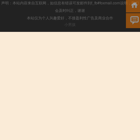
声明：本站内容来自互联网，如信息有错误可发邮件到f_fb#foxmail.com说明，我们
会及时纠正，谢谢
本站仅为个人兴趣爱好，不接盈利性广告及商业合作
小男孩