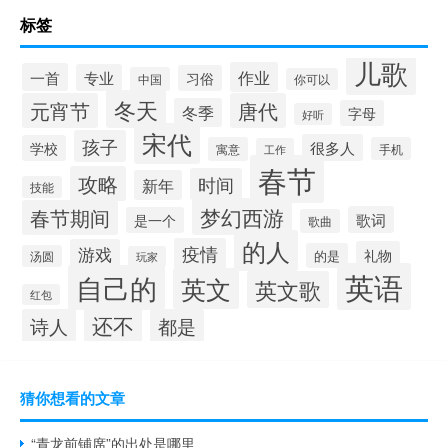
标签
儿歌
作业
一首
专业
习俗
中国
你可以
冬天
元宵节
唐代
冬季
字母
好听
宋代
孩子
很多人
学校
寓意
手机
工作
春节
攻略
时间
新年
技能
梦幻西游
春节期间
歌词
是一个
歌曲
的人
疫情
游戏
礼物
的是
汤圆
玩家
英语
自己的
英文
英文歌
红包
还不
诗人
都是
猜你想看的文章
“青龙前铺席”的出处是哪里