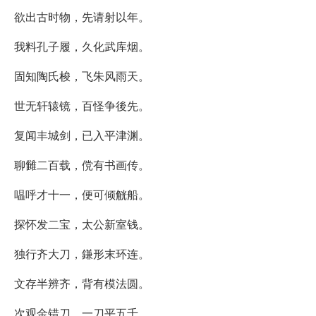
欲出古时物，先请射以年。
我料孔子履，久化武库烟。
固知陶氏梭，飞朱风雨天。
世无轩辕镜，百怪争後先。
复闻丰城剑，已入平津渊。
聊雠二百载，傥有书画传。
嗢呼才十一，便可倾觥船。
探怀发二宝，太公新室钱。
独行齐大刀，鎌形末环连。
文存半辨齐，背有模法圆。
次观金错刀，一刀平五千。