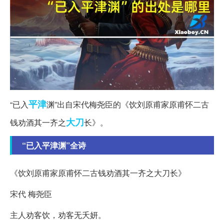
平津
“已入
渊”出自宋代梅尧臣的《饮刘原甫家原甫怀二古
大刀
钱劝酒其一齐之
长》。
“已入平津渊”全诗
《饮刘原甫家原甫怀二古钱劝酒其一齐之大刀长》
宋代 梅尧臣
主人劝客饮，劝客无夭妍。