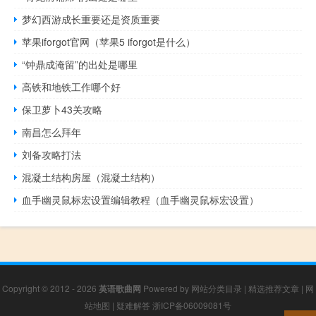
梦幻西游成长重要还是资质重要
苹果iforgot官网（苹果5 iforgot是什么）
“钟鼎成淹留”的出处是哪里
高铁和地铁工作哪个好
保卫萝卜43关攻略
南昌怎么拜年
刘备攻略打法
混凝土结构房屋（混凝土结构）
血手幽灵鼠标宏设置编辑教程（血手幽灵鼠标宏设置）
Copyright © 2012 - 2026
英语歌曲网
Powered by
网站分类目录
|
精选推荐文章
|
网
站地图
|
疑难解答
浙ICP备06009081号