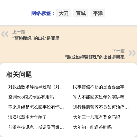
网络标签：
大刀
宣城
平津
上一篇
“蒲桃酿绿”的出处是哪里
下一篇
“装成如得骊颔珠”的出处是哪里
相关问题
对数函数求导推导过程（对数函数求导）
民事赔偿不起的是否要坐牢
空调eco模式制热有用吗
军人不能回家过年的演讲稿
不来月经是怎么回事没有怀孕（不来月经是怎么回事）
进行性肌营养不良如何治疗好（进行性肌营养不良如何治疗）
演员张慧多大年龄了
大年三十加班有奖金吗吗
前沿科技讯息：斯诺登再爆料：美英或盗取全球10亿张SIM卡信息
大年初一能送茶叶吗