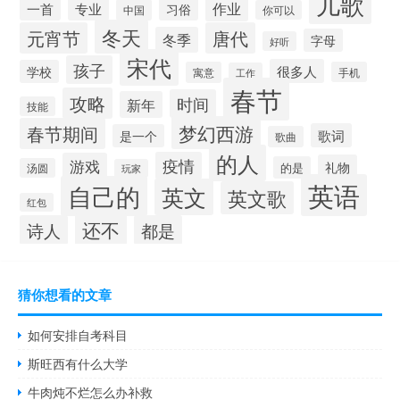
儿歌
作业
一首
专业
习俗
中国
你可以
冬天
元宵节
唐代
冬季
字母
好听
宋代
孩子
很多人
学校
寓意
手机
工作
春节
攻略
时间
新年
技能
梦幻西游
春节期间
歌词
是一个
歌曲
的人
疫情
游戏
礼物
的是
汤圆
玩家
英语
自己的
英文
英文歌
红包
还不
诗人
都是
猜你想看的文章
如何安排自考科目
斯旺西有什么大学
牛肉炖不烂怎么办补救