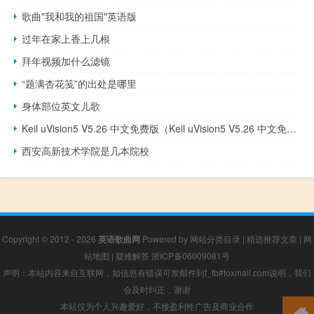
歌曲"我和我的祖国"英语版
过年在家上香上几根
拜年视频加什么滤镜
“题满杏花笺”的出处是哪里
身体部位英文儿歌
Keil uVision5 V5.26 中文免费版（Keil uVision5 V5.26 中文免费版功能简介）
西安高新技术学院是几本院校
Copyright © 2012 - 2026
英语歌曲网
Powered by
网站分类目录
|
精选推荐文章
|
网
站地图
|
疑难解答
浙ICP备06009081号
声明：本站内容来自互联网，如信息有错误可发邮件到f_fb#foxmail.com说明，我们
会及时纠正，谢谢
本站仅为个人兴趣爱好，不接盈利性广告及商业合作