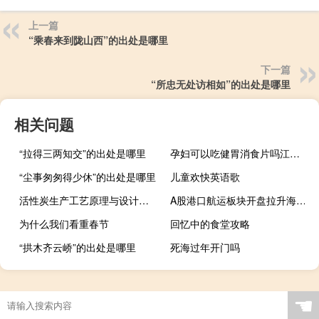
上一篇
“乘春来到陇山西”的出处是哪里
下一篇
“所忠无处访相如”的出处是哪里
相关问题
“拉得三两知交”的出处是哪里
孕妇可以吃健胃消食片吗江中的（孕妇可以吃健胃消食片吗）
“尘事匆匆得少休”的出处是哪里
儿童欢快英语歌
活性炭生产工艺原理与设计（活性炭生产工艺）
A股港口航运板块开盘拉升海通发展封板涨停厦门港务、兴通股份、国航远洋、海峡股份等跟涨
为什么我们看重春节
回忆中的食堂攻略
“拱木齐云峤”的出处是哪里
死海过年开门吗
☚