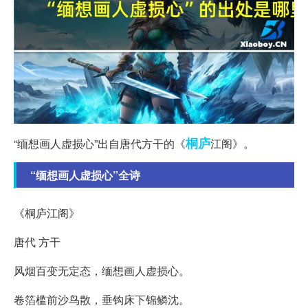
桐庐
“缅想画人虚损心”出自唐代方干的《
江阁》。
“缅想画人虚损心”全诗
《桐庐江阁》
唐代 方干
风烟百变无定态，缅想画人虚损心。
卷箔槛前沙鸟散，垂钩床下锦鳞沈。