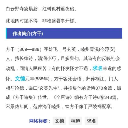
白云野寺凌晨磬，红树孤村遥夜砧。
此地四时抛不得，非唯盛暑事开襟。
作者简介(方干)
方干（809—888）字雄飞，号玄英，睦州青溪(今淳安)
人。擅长律诗，清润小巧，且多警句。其诗有的反映社会
求名
动乱，同情人民疾苦；有的抒发怀才不遇，
未遂的感
文德
怀。
元年(888年)，方干客死会稽，归葬桐江。门人
相与论德，谥曰“玄英先生”，并搜集他的遗诗370余篇，编
成《方干诗集》传世。《全唐诗》编有方干诗6卷348篇。
宋景佑年间，范仲淹守睦州，绘方干像于严陵祠配享。
网络标签：
文德
桐庐
求名